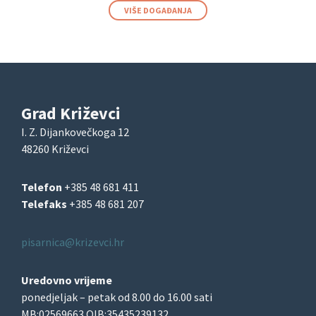
VIŠE DOGAĐANJA
Grad Križevci
I. Z. Dijankovečkoga 12
48260 Križevci
Telefon
+385 48 681 411
Telefaks
+385 48 681 207
pisarnica@krizevci.hr
Uredovno vrijeme
ponedjeljak – petak od 8.00 do 16.00 sati
MB:02569663 OIB:35435239132