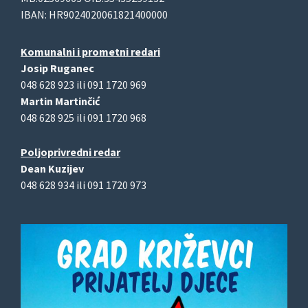
IBAN: HR9024020061821400000
Komunalni i prometni redari
Josip Ruganec
048 628 923 ili 091 1720 969
Martin Martinčić
048 628 925 ili 091 1720 968
Poljoprivredni redar
Dean Kuzijev
048 628 934 ili 091 1720 973