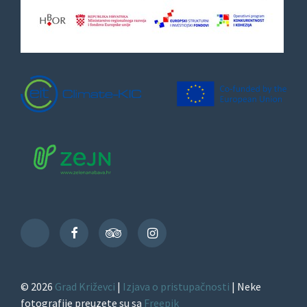
Facebook
TripAdvisor
Instagram
TikTok
© 2026
Grad Križevci
|
Izjava o pristupačnosti
| Neke
fotografije preuzete su sa
Freepik