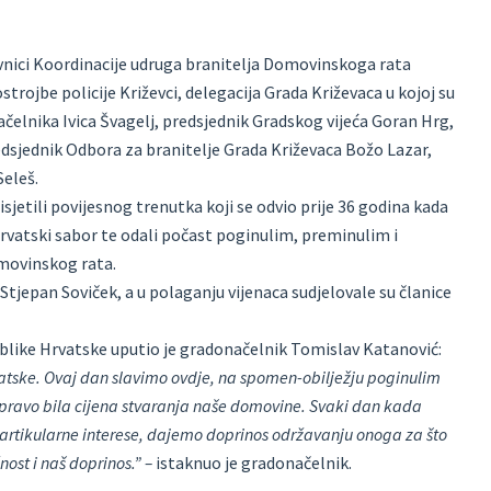
stavnici Koordinacije udruga branitelja Domovinskoga rata
trojbe policije Križevci, delegacija Grada Križevaca u kojoj su
čelnika Ivica Švagelj, predsjednik Gradskog vijeća Goran Hrg,
redsjednik Odbora za branitelje Grada Križevaca Božo Lazar,
Seleš.
isjetili povijesnog trenutka koji se odvio prije 36 godina kada
Hrvatski sabor te odali počast poginulim, preminulim i
movinskog rata.
 Stjepan Soviček, a u polaganju vijenaca sudjelovale su članice
ike Hrvatske uputio je gradonačelnik Tomislav Katanović:
atske. Ovaj dan slavimo ovdje, na spomen-obilježju poginulim
zapravo bila cijena stvaranja naše domovine. Svaki dan kada
 partikularne interese, dajemo doprinos održavanju onoga za što
žnost i naš doprinos.” –
istaknuo je gradonačelnik.