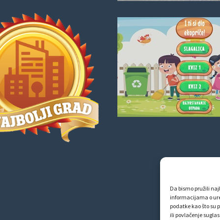
Da bismo pružili najb
informacijama o ur
podatke kao što su p
ili povlačenje sugla