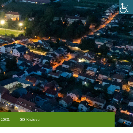
 2030.
GIS Križevci