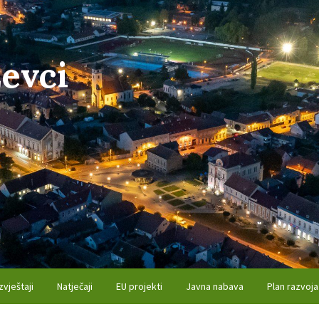
evci
zvještaji
Natječaji
EU projekti
Javna nabava
Plan razvoja