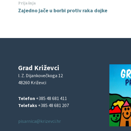
Prijašnja
Zajedno jače u borbi protiv raka dojke
Grad Križevci
I. Z. Dijankovečkoga 12
48260 Križevci
Telefon
+385 48 681 411
Telefaks
+385 48 681 207
pisarnica@krizevci.hr