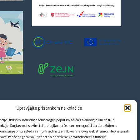
Upravljajte pristankom na kolačiće
olje iskustvo, koristimo tehnologije poput kolačića za čuvanje i/ili pristup
eđaju. Suglasnost s ovim tehnologijama će nam omogućiti da obrađujemo
onašanje pri pregledavanju ili jedinstveni ID-ovi na ovoj web stranici. Nepristanak
snosti može negativno utjecati na određene karakteristike i funkcije.