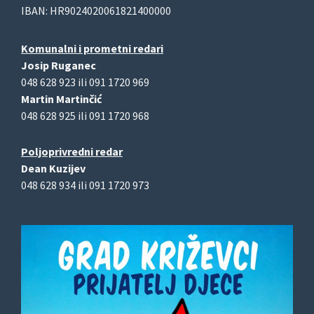
IBAN: HR9024020061821400000
Komunalni i prometni redari
Josip Ruganec
048 628 923 ili 091 1720 969
Martin Martinčić
048 628 925 ili 091 1720 968
Poljoprivredni redar
Dean Kuzijev
048 628 934 ili 091 1720 973