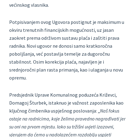
većinskog vlasnika.
Potpisivanjem ovog Ugovora postignut je maksimum u
okviru trenutnih financijskih mogućnosti, uz jasan
zaokret prema održivom sustavu plaća i zaštiti prava
radnika.
Novi ugovor ne donosi samo kratkoročna
poboljšanja, već postavlja temelje za dugoročnu
stabilnost.
Osim korekcija plaća, najavljen je i
srednjoročni plan rasta primanja
, kao i ulaganja u novu
opremu.
Predsjednik Uprave Komunalnog poduzeća Križevci,
Domagoj Šturbek, istaknuo je važnost zaposlenika kao
ključnog čimbenika uspješnog poslovanja: „
Naš fokus
ostaje na radnicima, koje želimo pravedno nagrađivati jer
su oni na prvom mjestu. Iako su tržišni uvjeti izazovni,
vjerujem da ćemo u nadolazećem razdoblju uspjeti