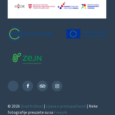
Facebook
TripAdvisor
Instagram
TikTok
© 2026
Grad Križevci
|
Izjava o pristupačnosti
| Neke
fotografije preuzete su sa
Freepik