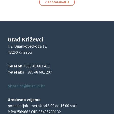
VIŠE DOGAĐANJA
Grad Križevci
I. Z. Dijankovečkoga 12
48260 Križevci
Telefon
+385 48 681 411
Telefaks
+385 48 681 207
pisarnica@krizevci.hr
Uredovno vrijeme
ponedjeljak – petak od 8.00 do 16.00 sati
MB:02569663 OIB:35435239132