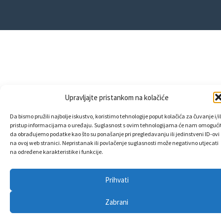
Upravljajte pristankom na kolačiće
Da bismo pružili najbolje iskustvo, koristimo tehnologije poput kolačića za čuvanje i/il
pristup informacijama o uređaju. Suglasnost s ovim tehnologijama će nam omogućit
da obrađujemo podatke kao što su ponašanje pri pregledavanju ili jedinstveni ID-ovi
na ovoj web stranici. Nepristanak ili povlačenje suglasnosti može negativno utjecati
na određene karakteristike i funkcije.
Prihvati
Zabrani