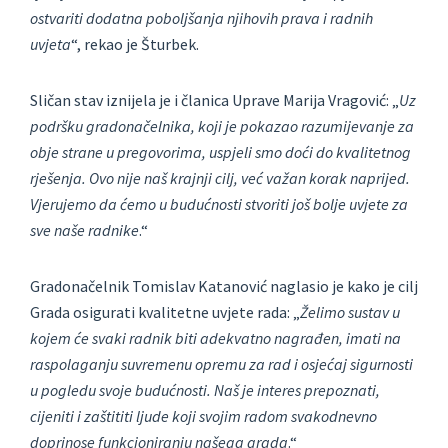
ostvariti dodatna poboljšanja njihovih prava i radnih
uvjeta
“, rekao je Šturbek.
Sličan stav iznijela je i članica Uprave Marija Vragović: „
Uz
podršku gradonačelnika, koji je pokazao razumijevanje za
obje strane u pregovorima, uspjeli smo doći do kvalitetnog
rješenja. Ovo nije naš krajnji cilj, već važan korak naprijed.
Vjerujemo da ćemo u budućnosti stvoriti još bolje uvjete za
sve naše radnike
.“
Gradonačelnik Tomislav Katanović naglasio je kako je cilj
Grada osigurati kvalitetne uvjete rada: „
Želimo sustav u
kojem će svaki radnik biti adekvatno nagrađen, imati na
raspolaganju suvremenu opremu za rad i osjećaj sigurnosti
u pogledu svoje budućnosti. Naš je interes prepoznati,
cijeniti i zaštititi ljude koji svojim radom svakodnevno
doprinose funkcioniranju našega grada
.“