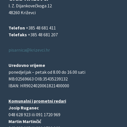
I. Z. Dijankovečkoga 12
48260 Križevci
Telefon
+385 48 681 411
Telefaks
+385 48 681 207
pisarnica@krizevci.hr
Uredovno vrijeme
ponedjeljak – petak od 8.00 do 16.00 sati
MB:02569663 OIB:35435239132
IBAN: HR9024020061821400000
Komunalni i prometni redari
Josip Ruganec
048 628 923 ili 091 1720 969
Martin Martinčić