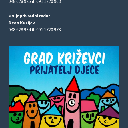
048 628 925 ili 091 1720 968
Poljoprivredni redar
Dean Kuzijev
048 628 934 ili 091 1720 973