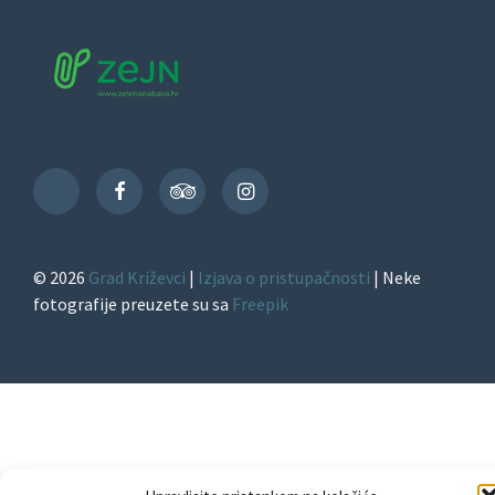
Facebook
TripAdvisor
Instagram
TikTok
© 2026
Grad Križevci
|
Izjava o pristupačnosti
| Neke
fotografije preuzete su sa
Freepik