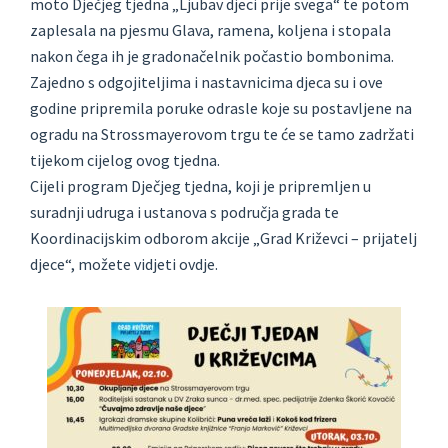
moto Dječjeg tjedna „Ljubav djeci prije svega“ te potom
zaplesala na pjesmu Glava, ramena, koljena i stopala
nakon čega ih je gradonačelnik počastio bombonima.
Zajedno s odgojiteljima i nastavnicima djeca su i ove
godine pripremila poruke odrasle koje su postavljene na
ogradu na Strossmayerovom trgu te će se tamo zadržati
tijekom cijelog ovog tjedna.
Cijeli program Dječjeg tjedna, koji je pripremljen u
suradnji udruga i ustanova s područja grada te
Koordinacijskim odborom akcije „Grad Križevci – prijatelj
djece“, možete vidjeti ovdje.