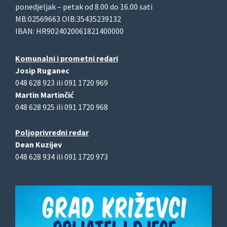
ponedjeljak – petak od 8.00 do 16.00 sati
MB:02569663 OIB:35435239132
IBAN: HR9024020061821400000
Komunalni i prometni redari
Josip Ruganec
048 628 923 ili 091 1720 969
Martin Martinčić
048 628 925 ili 091 1720 968
Poljoprivredni redar
Dean Kuzijev
048 628 934 ili 091 1720 973