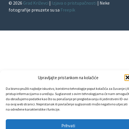
© 2026
Grad Križevci
|
Izjava o pristupačnosti
| Neke
fotografije preuzete su sa
Freepik
Upravljajte pristankom na kolačiće
Da bismo pružili najbolje iskustvo, koristimo tehnologije poput kolačića za čuvanje i/il
pristup informacijama o uređaju. Suglasnost s ovim tehnologijama će nam omogućit
da obrađujemo podatke kao što su ponašanje pri pregledavanju ili jedinstveni ID-ovi
na ovoj web stranici. Nepristanak ili povlačenje suglasnosti može negativno utjecati
na određene karakteristike i funkcije.
Prihvati