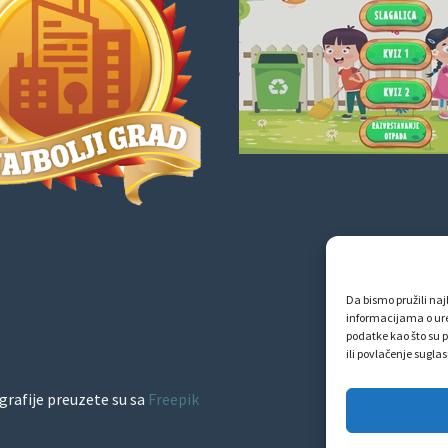
Da bismo pružili najb
informacijama o ur
podatke kao što su p
ili povlačenje sugla
grafije preuzete su sa
Freepik