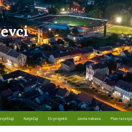
evci
zvještaji
Natječaji
EU projekti
Javna nabava
Plan razvoja