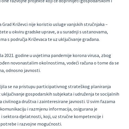
u one razvojne projekte koji će doprinijeti gospodarskom i
ad Križevci nije koristio usluge vanjskih stručnjaka –
itete u okviru gradske uprave, a u suradnji s ustanovama,
a s područja Križevaca te uz uključivanje građana.
jela 2021. godine u uvjetima pandemije korona virusa, zbog
agođen novonastalim okolnostima, vodeći računa o tome da se
na, odnosno javnosti.
ila se na pristupu participativnog strateškog planiranja
 uključivanje gospodarskih subjekata i udruženja te socijalnih
 civilnoga društva i zainteresirane javnosti. U svim fazama
komunikaciju i razmjenu informacija, osigurana je
 i sektora djelatnosti, koji, uz stručne kompetencije i
 potrebe i razvojne mogućnosti.