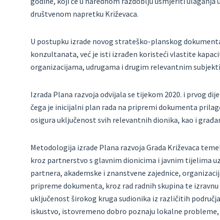
godine, koji će u narednom razdoblju usmjeriti ulaganja 
društvenom napretku Križevaca.
U postupku izrade novog strateško-planskog dokumenta Gr
konzultanata, već je isti izrađen koristeći vlastite kapac
organizacijama, udrugama i drugim relevantnim subjektim
Izrada Plana razvoja odvijala se tijekom 2020. i prvog di
čega je inicijalni plan rada na pripremi dokumenta pril
osigura uključenost svih relevantnih dionika, kao i građa
Metodologija izrade Plana razvoja Grada Križevaca temelj
kroz partnerstvo s glavnim dionicima i javnim tijelima uz
partnera, akademske i znanstvene zajednice, organizacija
pripreme dokumenta, kroz rad radnih skupina te izravnu 
uključenost širokog kruga sudionika iz različitih područja
iskustvo, istovremeno dobro poznaju lokalne probleme,