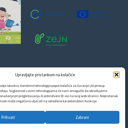
Upravljajte pristankom na kolačiće
olje iskustvo, koristimo tehnologije poput kolačića za čuvanje i/ili pristup
eđaju. Suglasnost s ovim tehnologijama će nam omogućiti da obrađujemo
onašanje pri pregledavanju ili jedinstveni ID-ovi na ovoj web stranici. Nepristanak
snosti može negativno utjecati na određene karakteristike i funkcije.
Prihvati
Zabrani