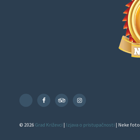
Facebook
TripAdvisor
Instagram
TikTok
© 2026
Grad Križevci
|
Izjava o pristupačnosti
| Neke foto