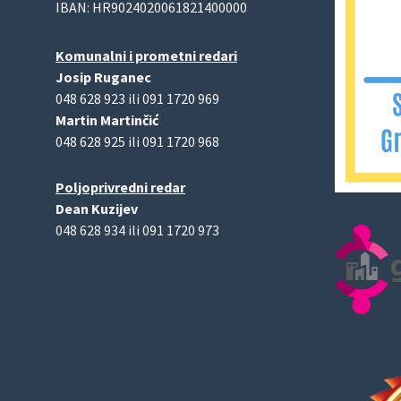
IBAN: HR9024020061821400000
Komunalni i prometni redari
Josip Ruganec
048 628 923 ili 091 1720 969
Martin Martinčić
048 628 925 ili 091 1720 968
Poljoprivredni redar
Dean Kuzijev
048 628 934 ili 091 1720 973