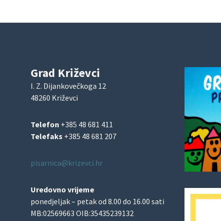
Grad Križevci
I. Z. Dijankovečkoga 12
48260 Križevci
Telefon
+385 48 681 411
Telefaks
+385 48 681 207
pisarnica@krizevci.hr
Uredovno vrijeme
ponedjeljak – petak od 8.00 do 16.00 sati
MB:02569663 OIB:35435239132