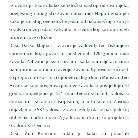
je ovom prilikom kako se izložba sastoji od dva dijela,
povijesnog i onog što Zavod danas radi. Napomenuo je i
kako je katalog ove izložbe jedan od najopsežnijih koji je
Gradski muzej izdao. Zahvalio je i svima koji su doprinijeli
pripremi ove izložbe.
Dr.sc. Darko Majnarić izrazio je zadovoljstvo tiskanjem
spomenice koja govori o posljednjih 120 godina rada
Zavoda. Zahvalio je svim bivšim i sadašnjim djelatnicima
na doprinosu u radu i razvoju Zavoda. Njihovu stručnost
su prepoznali korisnici njihovih usluga kao i Ministarstvo
Hrvatske koje povjerava poslove Zavodu. U posljednjih 10
godina objavljeno je 157 znanstveno-stručnih radova u
domaćim i stranim časopisima, a od osnutka Zavoda
objavljeno je 537 radova. Izrazio je želju da se na sljedećoj
obljetnici nađu u novoj Zgradi zavoda koja je u projektu s
Gradom Križevcima.
Dr.sc. Ana Končurat rekla je kako su pokušali