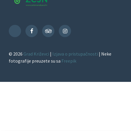
Facebook
TripAdvisor
Instagram
TikTok
© 2026
Grad Križevci
|
Izjava o pristupačnosti
| Neke
fotografije preuzete su sa
Freepik