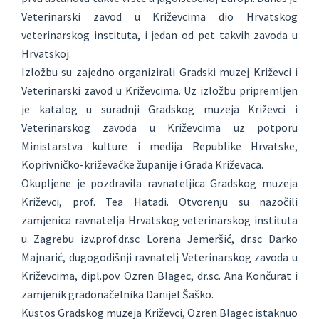
Veterinarski zavod u Križevcima dio Hrvatskog
veterinarskog instituta, i jedan od pet takvih zavoda u
Hrvatskoj.
Izložbu su zajedno organizirali Gradski muzej Križevci i
Veterinarski zavod u Križevcima. Uz izložbu pripremljen
je katalog u suradnji Gradskog muzeja Križevci i
Veterinarskog zavoda u Križevcima uz potporu
Ministarstva kulture i medija Republike Hrvatske,
Koprivničko-križevačke županije i Grada Križevaca.
Okupljene je pozdravila ravnateljica Gradskog muzeja
Križevci, prof. Tea Hatadi. Otvorenju su nazočili
zamjenica ravnatelja Hrvatskog veterinarskog instituta
u Zagrebu izv.prof.dr.sc Lorena Jemeršić, dr.sc Darko
Majnarić, dugogodišnji ravnatelj Veterinarskog zavoda u
Križevcima, dipl.pov. Ozren Blagec, dr.sc. Ana Končurat i
zamjenik gradonačelnika Danijel Šaško.
Kustos Gradskog muzeja Križevci, Ozren Blagec istaknuo