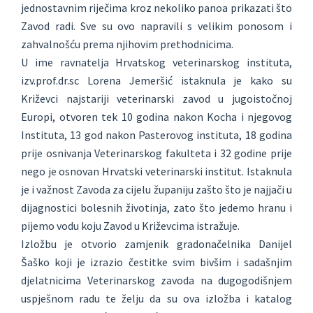
jednostavnim riječima kroz nekoliko panoa prikazati što
Zavod radi. Sve su ovo napravili s velikim ponosom i
zahvalnošću prema njihovim prethodnicima.
U ime ravnatelja Hrvatskog veterinarskog instituta,
izv.prof.dr.sc Lorena Jemeršić istaknula je kako su
Križevci najstariji veterinarski zavod u jugoistočnoj
Europi, otvoren tek 10 godina nakon Kocha i njegovog
Instituta, 13 god nakon Pasterovog instituta, 18 godina
prije osnivanja Veterinarskog fakulteta i 32 godine prije
nego je osnovan Hrvatski veterinarski institut. Istaknula
je i važnost Zavoda za cijelu županiju zašto što je najjači u
dijagnostici bolesnih životinja, zato što jedemo hranu i
pijemo vodu koju Zavod u Križevcima istražuje.
Izložbu je otvorio zamjenik gradonačelnika Danijel
Šaško koji je izrazio čestitke svim bivšim i sadašnjim
djelatnicima Veterinarskog zavoda na dugogodišnjem
uspješnom radu te želju da su ova izložba i katalog