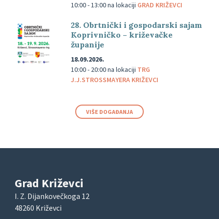
10:00 - 13:00
na lokaciji
GRAD KRIŽEVCI
28. Obrtnički i gospodarski sajam
Koprivničko – križevačke
županije
18.09.2026.
10:00 - 20:00
na lokaciji
TRG
J.J.STROSSMAYERA KRIŽEVCI
VIŠE DOGAĐANJA
Grad Križevci
I. Z. Dijankovečkoga 12
48260 Križevci