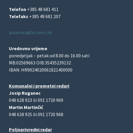
Telefon
+385 48 681 411
Telefaks
+385 48 681 207
pisarnica@krizevci.hr
Uredovno vrijeme
ponedjeljak – petak od 8.00 do 16.00 sati
MB:02569663 OIB:35435239132
IBAN: HR9024020061821400000
Komunalni i prometni redari
Josip Ruganec
048 628 923 ili 091 1720 969
Martin Martinčić
048 628 925 ili 091 1720 968
Poljoprivredni redar