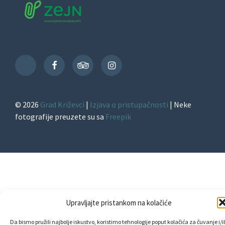
Facebook
TripAdvisor
Instagram
TikTok
© 2026
Grad Križevci
|
Izjava o pristupačnosti
| Neke
fotografije preuzete su sa
Freepik
Upravljajte pristankom na kolačiće
Da bismo pružili najbolje iskustvo, koristimo tehnologije poput kolačića za čuvanje i/il