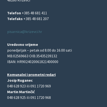
48260 Križevci
Telefon
+385 48 681 411
Telefaks
+385 48 681 207
pisarnica@krizevci.hr
Uredovno vrijeme
ponedjeljak – petak od 8.00 do 16.00 sati
MB:02569663 OIB:35435239132
IBAN: HR9024020061821400000
Komunalni i prometni redari
Josip Ruganec
048 628 923 ili 091 1720 969
Martin Martinčić
048 628 925 ili 091 1720 968