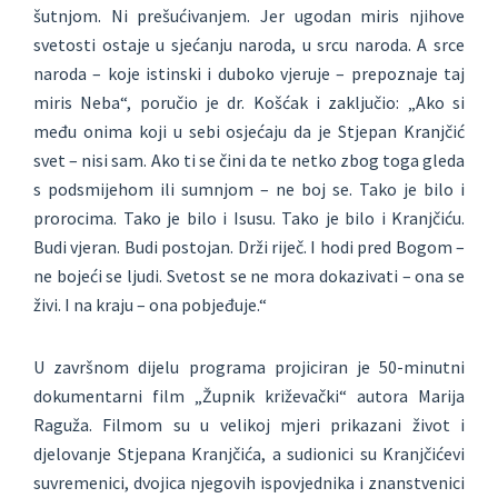
šutnjom. Ni prešućivanjem. Jer ugodan miris njihove
svetosti ostaje u sjećanju naroda, u srcu naroda. A srce
naroda – koje istinski i duboko vjeruje – prepoznaje taj
miris Neba“, poručio je dr. Košćak i zaključio: „Ako si
među onima koji u sebi osjećaju da je Stjepan Kranjčić
svet – nisi sam. Ako ti se čini da te netko zbog toga gleda
s podsmijehom ili sumnjom – ne boj se. Tako je bilo i
prorocima. Tako je bilo i Isusu. Tako je bilo i Kranjčiću.
Budi vjeran. Budi postojan. Drži riječ. I hodi pred Bogom –
ne bojeći se ljudi. Svetost se ne mora dokazivati – ona se
živi. I na kraju – ona pobjeđuje.“
U završnom dijelu programa projiciran je 50-minutni
dokumentarni film „Župnik križevački“ autora Marija
Raguža. Filmom su u velikoj mjeri prikazani život i
djelovanje Stjepana Kranjčića, a sudionici su Kranjčićevi
suvremenici, dvojica njegovih ispovjednika i znanstvenici