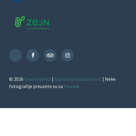
Facebook
TripAdvisor
Instagram
TikTok
© 2026
Grad Križevci
|
Izjava o pristupačnosti
| Neke
fotografije preuzete su sa
Freepik