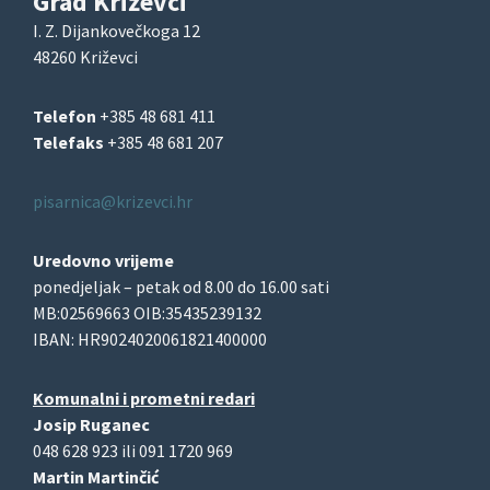
Grad Križevci
I. Z. Dijankovečkoga 12
48260 Križevci
Telefon
+385 48 681 411
Telefaks
+385 48 681 207
pisarnica@krizevci.hr
Uredovno vrijeme
ponedjeljak – petak od 8.00 do 16.00 sati
MB:02569663 OIB:35435239132
IBAN: HR9024020061821400000
Komunalni i prometni redari
Josip Ruganec
048 628 923 ili 091 1720 969
Martin Martinčić