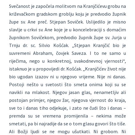
Svečanost je započela molitvom na Kranjčićevu grobu na
križevačkom gradskom groblju koju je predvodio župnik
župe sv. Ane preč. Stjepan Soviček. Uslijedilo je misno
slavlje u crkvi sv. Ane koje je u koncelebraciji s domaćim
župnikom Sovičekom, predvodio župnik župe sv. Jurja u
Trnju dr. sc. Silvio Košćak. „Stjepan Kranjčić bio je
suvremeni Abraham, čovjek Saveza. I to ne samo u
riječima, nego u konkretnoj, svakodnevnoj vjernosti“,
istaknuo je u propovijedi dr. Košćak. „Kranjčićev život nije
bio ugodan izazov ni u njegovo vrijeme. Nije ni danas.
Postoji nešto u svetosti što smeta onima koji su se
navikli na mlakost. Njegov jasan glas, nenametljiv ali
postojan primjer, njegov žar, njegova vjernost do kraja,
sve to i danas tiho odjekuje, i zato ne čudi što i danas –
premda su se vremena promijenila – nekima može
smetati, pa bi najradije da se o tom glasu govori što tiše.
Ali Božji ljudi se ne mogu ušutkati. Ni grobom. Ni