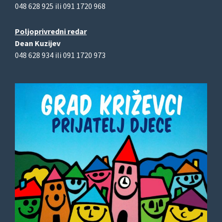
048 628 925 ili 091 1720 968
Poljoprivredni redar
Dean Kuzijev
048 628 934 ili 091 1720 973