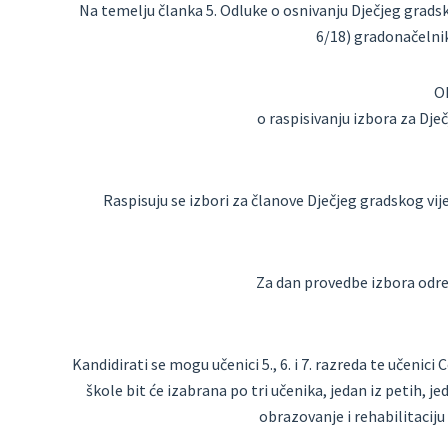
Na temelju članka 5. Odluke o osnivanju Dječjeg gradsk
6/18) gradonačelni
O
o raspisivanju izbora za Dje
Raspisuju se izbori za članove Dječjeg gradskog vi
Za dan provedbe izbora određ
Kandidirati se mogu učenici 5., 6. i 7. razreda te učenici 
škole bit će izabrana po tri učenika, jedan iz petih, je
obrazovanje i rehabilitaciju 