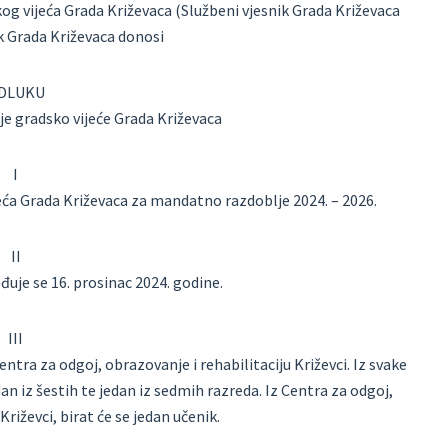
og vijeća Grada Križevaca (Službeni vjesnik Grada Križevaca
k Grada Križevaca donosi
DLUKU
čje gradsko vijeće Grada Križevaca
I
jeća Grada Križevaca za mandatno razdoblje 2024. – 2026.
II
uje se 16. prosinac 2024. godine.
III
Centra za odgoj, obrazovanje i rehabilitaciju Križevci. Iz svake
dan iz šestih te jedan iz sedmih razreda. Iz Centra za odgoj,
Križevci, birat će se jedan učenik.