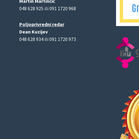
Martin Martinčić
048 628 925 ili 091 1720 968
Poljoprivredni redar
Dean Kuzijev
048 628 934 ili 091 1720 973