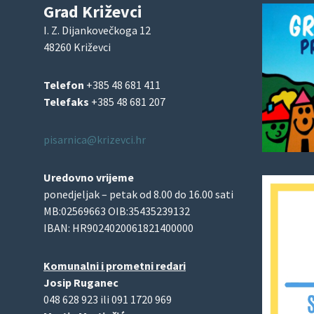
Grad Križevci
I. Z. Dijankovečkoga 12
48260 Križevci
Telefon
+385 48 681 411
Telefaks
+385 48 681 207
pisarnica@krizevci.hr
Uredovno vrijeme
ponedjeljak – petak od 8.00 do 16.00 sati
MB:02569663 OIB:35435239132
IBAN: HR9024020061821400000
Komunalni i prometni redari
Josip Ruganec
048 628 923 ili 091 1720 969