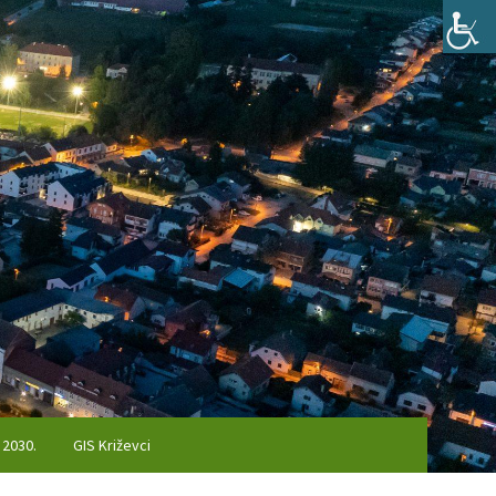
 2030.
GIS Križevci