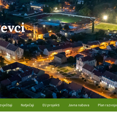
evci
zvještaji
Natječaji
EU projekti
Javna nabava
Plan razvoja