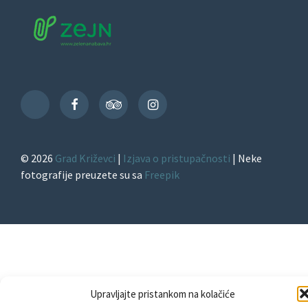
Facebook
TripAdvisor
Instagram
TikTok
© 2026
Grad Križevci
|
Izjava o pristupačnosti
| Neke
fotografije preuzete su sa
Freepik
Upravljajte pristankom na kolačiće