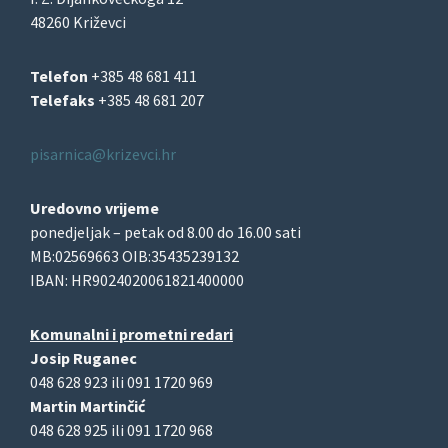
48260 Križevci
Telefon
+385 48 681 411
Telefaks
+385 48 681 207
pisarnica@krizevci.hr
Uredovno vrijeme
ponedjeljak – petak od 8.00 do 16.00 sati
MB:02569663 OIB:35435239132
IBAN: HR9024020061821400000
Komunalni i prometni redari
Josip Ruganec
048 628 923 ili 091 1720 969
Martin Martinčić
048 628 925 ili 091 1720 968