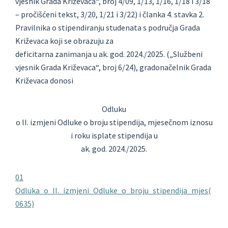
vjesnik Grada Križevaca“, broj 4/09, 1/13, 1/16, 1/18 i 3/18
– pročišćeni tekst, 3/20, 1/21 i 3/22) i članka 4. stavka 2.
Pravilnika o stipendiranju studenata s područja Grada
Križevaca koji se obrazuju za
deficitarna zanimanja u ak. god. 2024./2025. („Službeni
vjesnik Grada Križevaca“, broj 6/24), gradonačelnik Grada
Križevaca donosi
Odluku
o II. izmjeni Odluke o broju stipendija, mjesečnom iznosu
i roku isplate stipendija u
ak. god. 2024./2025.
01
Odluka_o_II._izmjeni_Odluke_o_broju_stipendija_mjes(
0635)