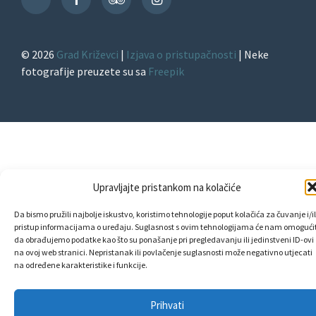
TikTok
© 2026
Grad Križevci
|
Izjava o pristupačnosti
| Neke
fotografije preuzete su sa
Freepik
Upravljajte pristankom na kolačiće
Da bismo pružili najbolje iskustvo, koristimo tehnologije poput kolačića za čuvanje i/il
pristup informacijama o uređaju. Suglasnost s ovim tehnologijama će nam omogućit
da obrađujemo podatke kao što su ponašanje pri pregledavanju ili jedinstveni ID-ovi
na ovoj web stranici. Nepristanak ili povlačenje suglasnosti može negativno utjecati
na određene karakteristike i funkcije.
Prihvati