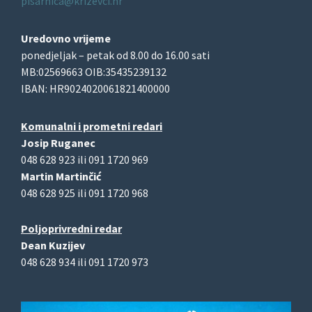
pisarnica@krizevci.hr
Uredovno vrijeme
ponedjeljak – petak od 8.00 do 16.00 sati
MB:02569663 OIB:35435239132
IBAN: HR9024020061821400000
Komunalni i prometni redari
Josip Ruganec
048 628 923 ili 091 1720 969
Martin Martinčić
048 628 925 ili 091 1720 968
Poljoprivredni redar
Dean Kuzijev
048 628 934 ili 091 1720 973