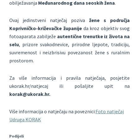
obilježavanja
Međunarodnog dana seoskih žena
.
Ovaj jedinstveni natječaj poziva
žene s područja
Koprivničko-križevačke županije
da kroz objektiv svog
fotoaparata zabilježe
autentične trenutke iz života na
selu
, prizore svakodnevice, prirodne ljepote, tradiciju,
suvremenost i neizbrisivu povezanost žene s ruralnim
prostorom.
Za više informacija i pravila natječaja, posjetite
ukorak.hr/natjecaj ili pošaljite upit na
korak@ukorak.hr.
Više informacija o natječaju na poveznici:
Foto natječaj
Udruga KORAK
Podijeli