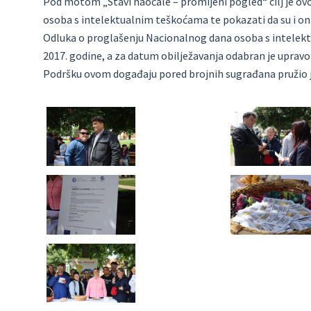
Pod motom „Stavi naočale – promijeni pogled“ cilj je ov
osoba s intelektualnim teškoćama te pokazati da su i oni
Odluka o proglašenju Nacionalnog dana osoba s intelek
2017. godine, a za datum obilježavanja odabran je upravo 
Podršku ovom događaju pored brojnih sugrađana pružio j