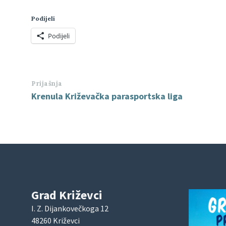
Podijeli
Podijeli
Prijašnja
Krenula Križevačka parasportska liga
Grad Križevci
I. Z. Dijankovečkoga 12
48260 Križevci