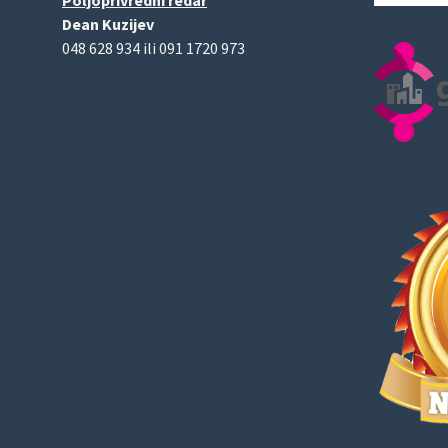
Dean Kuzijev
048 628 934 ili 091 1720 973