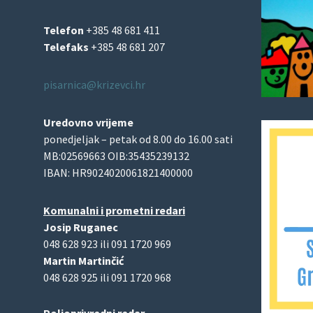
Telefon
+385 48 681 411
Telefaks
+385 48 681 207
pisarnica@krizevci.hr
Uredovno vrijeme
ponedjeljak – petak od 8.00 do 16.00 sati
MB:02569663 OIB:35435239132
IBAN: HR9024020061821400000
Komunalni i prometni redari
Josip Ruganec
048 628 923 ili 091 1720 969
Martin Martinčić
048 628 925 ili 091 1720 968
Poljoprivredni redar