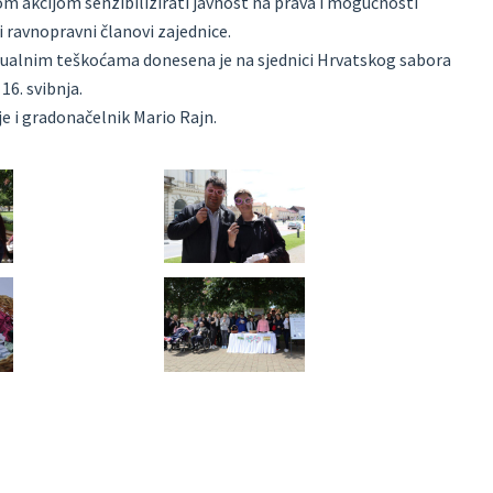
om akcijom senzibilizirati javnost na prava i mogućnosti
 ravnopravni članovi zajednice.
tualnim teškoćama donesena je na sjednici Hrvatskog sabora
16. svibnja.
e i gradonačelnik Mario Rajn.