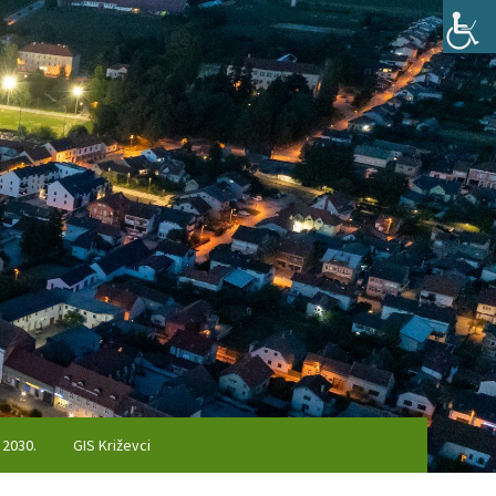
 2030.
GIS Križevci