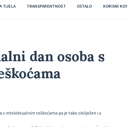
 TIJELA
TRANSPARENTNOST
OSTALO
KORISNI KO
alni dan osoba s
teškoćama
 s intelektualnim teškoćama pa je tako obilježen i u