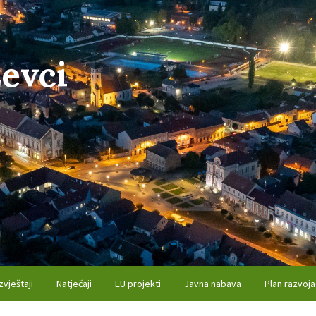
evci
zvještaji
Natječaji
EU projekti
Javna nabava
Plan razvoja