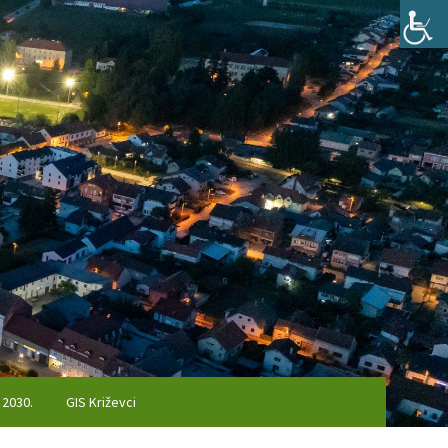
 2030.
GIS Križevci