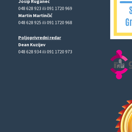
Josip Ruganec
048 628 923 ili 091 1720 969
Martin Martinčić
048 628 925 ili 091 1720 968
Poljoprivredni redar
Dean Kuzijev
048 628 934 ili 091 1720 973