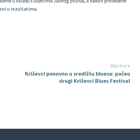
ađene u skladu s uvjetima Javnog poziva, a nakon provedene
eni o rezultatima.
Slijedeća
Križevci ponovno u središtu bluesa: počeo
drugi Križevci Blues Festival