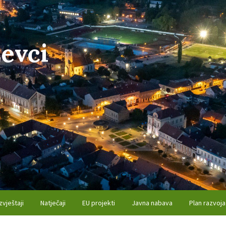
evci
zvještaji
Natječaji
EU projekti
Javna nabava
Plan razvoja