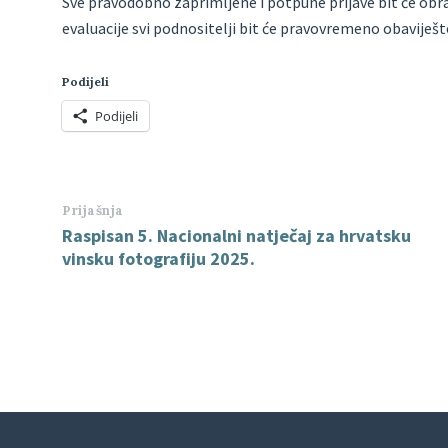
Sve pravodobno zaprimljene i potpune prijave bit će obr
evaluacije svi podnositelji bit će pravovremeno obaviješt
Podijeli
Podijeli
Prijašnja
Raspisan 5. Nacionalni natječaj za hrvatsku
vinsku fotografiju 2025.