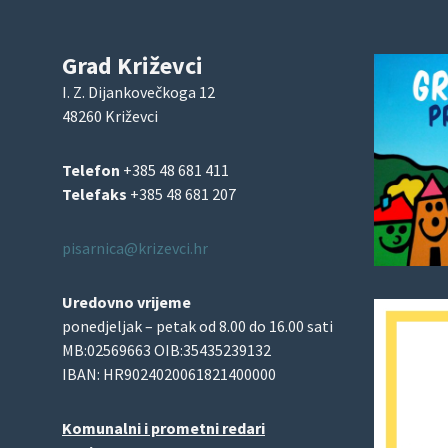
Grad Križevci
I. Z. Dijankovečkoga 12
48260 Križevci
Telefon
+385 48 681 411
Telefaks
+385 48 681 207
pisarnica@krizevci.hr
Uredovno vrijeme
ponedjeljak – petak od 8.00 do 16.00 sati
MB:02569663 OIB:35435239132
IBAN: HR9024020061821400000
Komunalni i prometni redari