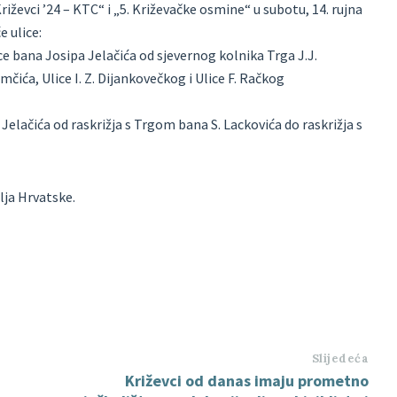
ževci ’24 – KTC“ i „5. Križevačke osmine“ u subotu, 14. rujna
e ulice:
ice bana Josipa Jelačića od sjevernog kolnika Trga J.J.
čića, Ulice I. Z. Dijankovečkog i Ulice F. Račkog
 Jelačića od raskrižja s Trgom bana S. Lackovića do raskrižja s
lja Hrvatske.
Slijedeća
Križevci od danas imaju prometno