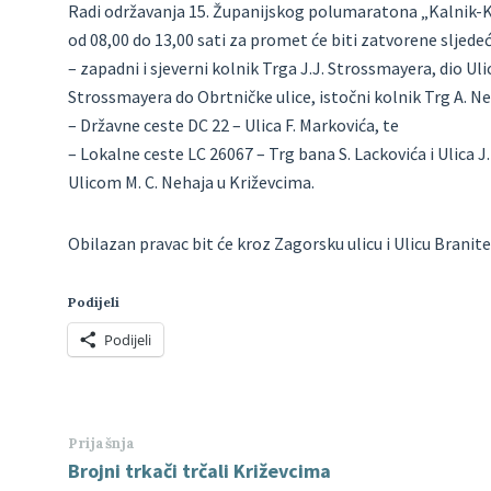
Radi održavanja 15. Županijskog polumaratona „Kalnik-Kri
od 08,00 do 13,00 sati za promet će biti zatvorene sljedeć
– zapadni i sjeverni kolnik Trga J.J. Strossmayera, dio Ul
Strossmayera do Obrtničke ulice, istočni kolnik Trg A. Nem
– Državne ceste DC 22 – Ulica F. Markovića, te
– Lokalne ceste LC 26067 – Trg bana S. Lackovića i Ulica J.
Ulicom M. C. Nehaja u Križevcima.
Obilazan pravac bit će kroz Zagorsku ulicu i Ulicu Branite
Podijeli
Podijeli
Prijašnja
Brojni trkači trčali Križevcima