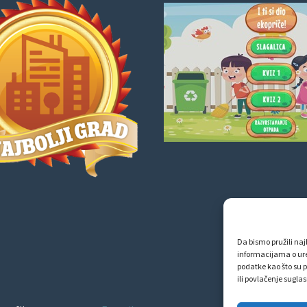
Da bismo pružili najb
informacijama o ur
podatke kao što su p
ili povlačenje sugla