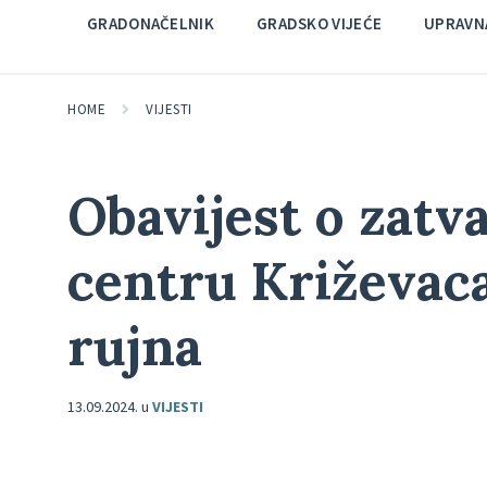
GRADONAČELNIK
GRADSKO VIJEĆE
UPRAVNA
HOME
VIJESTI
Obavijest o zatv
centru Križevaca
rujna
13.09.2024.
u
VIJESTI