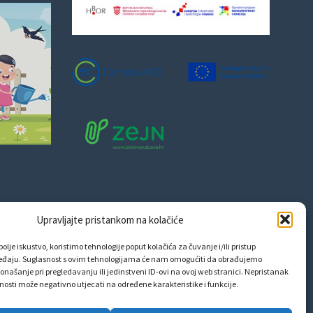
Upravljajte pristankom na kolačiće
olje iskustvo, koristimo tehnologije poput kolačića za čuvanje i/ili pristup
eđaju. Suglasnost s ovim tehnologijama će nam omogućiti da obrađujemo
onašanje pri pregledavanju ili jedinstveni ID-ovi na ovoj web stranici. Nepristanak
snosti može negativno utjecati na određene karakteristike i funkcije.