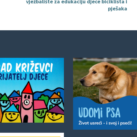
vježbalište za edukaciju djece biciklista i
pješaka