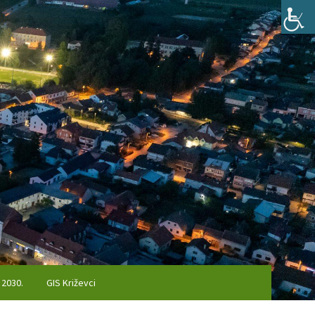
 2030.
GIS Križevci