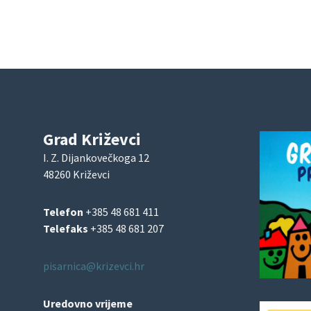
Grad Križevci
I. Z. Dijankovečkoga 12
48260 Križevci
Telefon
+385 48 681 411
Telefaks
+385 48 681 207
pisarnica@krizevci.hr
Uredovno vrijeme