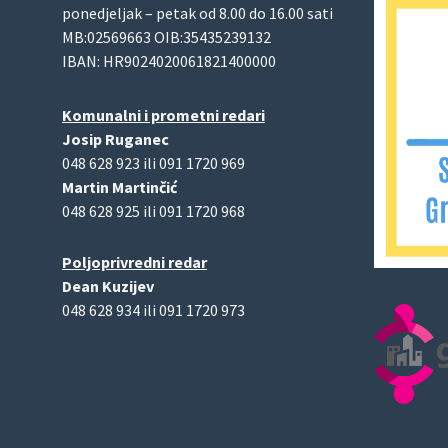
ponedjeljak – petak od 8.00 do 16.00 sati
MB:02569663 OIB:35435239132
IBAN: HR9024020061821400000
Komunalni i prometni redari
Josip Ruganec
048 628 923 ili 091 1720 969
Martin Martinčić
048 628 925 ili 091 1720 968
Poljoprivredni redar
Dean Kuzijev
048 628 934 ili 091 1720 973