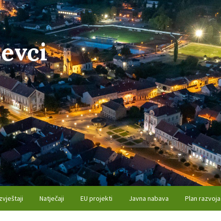
evci
zvještaji
Natječaji
EU projekti
Javna nabava
Plan razvoja