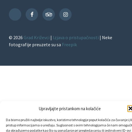
Facebook
TripAdvisor
Instagram
TikTok
© 2026
Grad Križevci
|
Izjava o pristupačnosti
| Neke
fotografije preuzete su sa
Freepik
Upravljajte pristankom na kolačiće
Da bismo pružili najbolje iskustvo, koristimo tehnologije poput kolačića za čuvanje i/il
pristup informacijama o uređaju. Suglasnost s ovim tehnologijama će nam omogućit
da obrađujemo podatke kao što su ponašanje pri pregledavanju ili jedinstveni ID-ovi