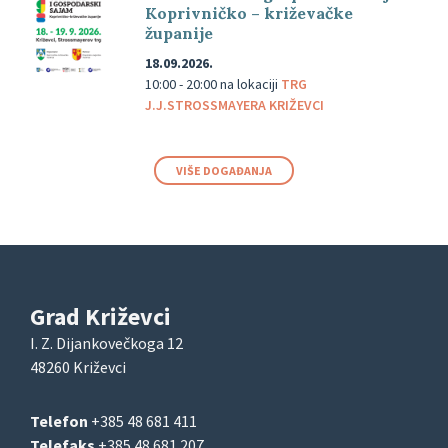
Koprivničko – križevačke
županije
18.09.2026.
10:00 - 20:00
na lokaciji
TRG
J.J.STROSSMAYERA KRIŽEVCI
VIŠE DOGAĐANJA
Grad Križevci
I. Z. Dijankovečkoga 12
48260 Križevci
Telefon
+385 48 681 411
Telefaks
+385 48 681 207