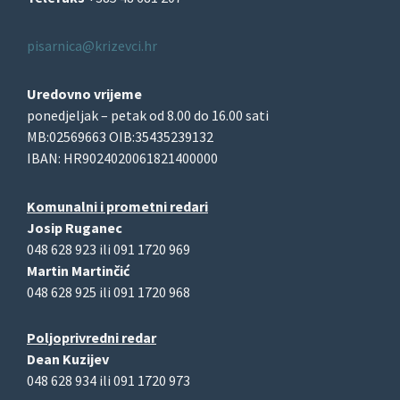
pisarnica@krizevci.hr
Uredovno vrijeme
ponedjeljak – petak od 8.00 do 16.00 sati
MB:02569663 OIB:35435239132
IBAN: HR9024020061821400000
Komunalni i prometni redari
Josip Ruganec
048 628 923 ili 091 1720 969
Martin Martinčić
048 628 925 ili 091 1720 968
Poljoprivredni redar
Dean Kuzijev
048 628 934 ili 091 1720 973