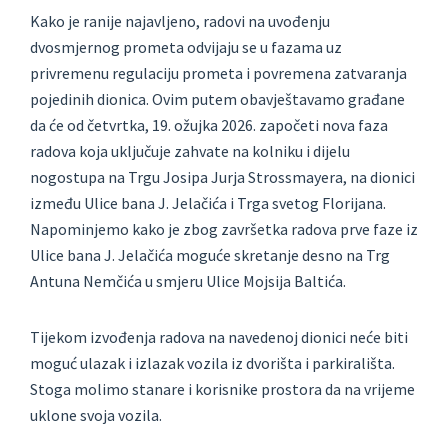
Kako je ranije najavljeno, radovi na uvođenju
dvosmjernog prometa odvijaju se u fazama uz
privremenu regulaciju prometa i povremena zatvaranja
pojedinih dionica. Ovim putem obavještavamo građane
da će od četvrtka, 19. ožujka 2026. započeti nova faza
radova koja uključuje zahvate na kolniku i dijelu
nogostupa na Trgu Josipa Jurja Strossmayera, na dionici
između Ulice bana J. Jelačića i Trga svetog Florijana.
Napominjemo kako je zbog završetka radova prve faze iz
Ulice bana J. Jelačića moguće skretanje desno na Trg
Antuna Nemčića u smjeru Ulice Mojsija Baltića.
Tijekom izvođenja radova na navedenoj dionici neće biti
moguć ulazak i izlazak vozila iz dvorišta i parkirališta.
Stoga molimo stanare i korisnike prostora da na vrijeme
uklone svoja vozila.