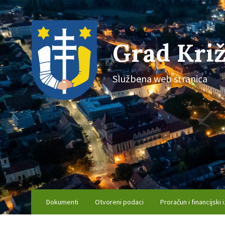
Skip
Skip
Skip
to
to
to
content
main
footer
navigation
Grad Križ
Službena web stranica
Dokumenti
Otvoreni podaci
Proračun i financijski i