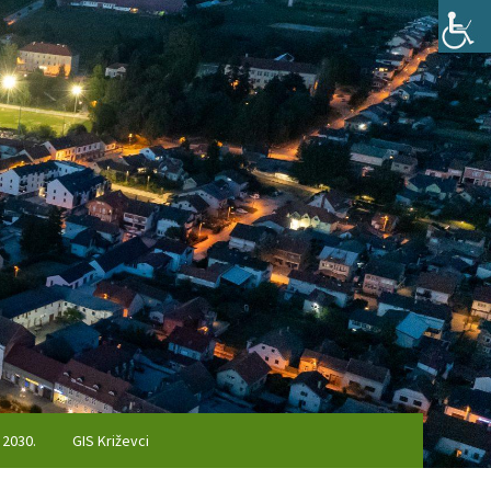
 2030.
GIS Križevci