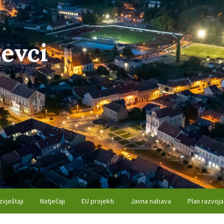
evci
zvještaji
Natječaji
EU projekti
Javna nabava
Plan razvoja