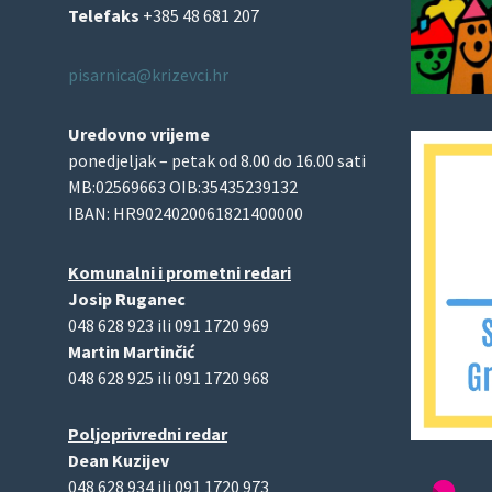
Telefaks
+385 48 681 207
pisarnica@krizevci.hr
Uredovno vrijeme
ponedjeljak – petak od 8.00 do 16.00 sati
MB:02569663 OIB:35435239132
IBAN: HR9024020061821400000
Komunalni i prometni redari
Josip Ruganec
048 628 923 ili 091 1720 969
Martin Martinčić
048 628 925 ili 091 1720 968
Poljoprivredni redar
Dean Kuzijev
048 628 934 ili 091 1720 973