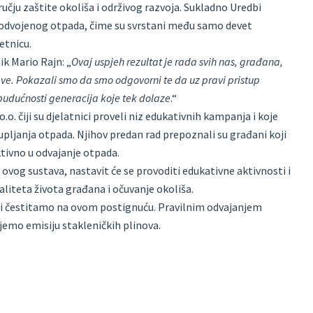
ručju zaštite okoliša i održivog razvoja. Sukladno Uredbi
% odvojenog otpada, čime su svrstani među samo devet
etnicu.
k Mario Rajn: „
Ovaj uspjeh rezultat je rada svih nas, građana,
e. Pokazali smo da smo odgovorni te da uz pravi pristup
 budućnosti generacija koje tek dolaze
.“
. čiji su djelatnici proveli niz edukativnih kampanja i koje
pljanja otpada. Njihov predan rad prepoznali su građani koji
ktivno u odvajanje otpada.
u ovog sustava, nastavit će se provoditi edukativne aktivnosti i
aliteta života građana i očuvanje okoliša.
 i čestitamo na ovom postignuću. Pravilnim odvajanjem
emo emisiju stakleničkih plinova.