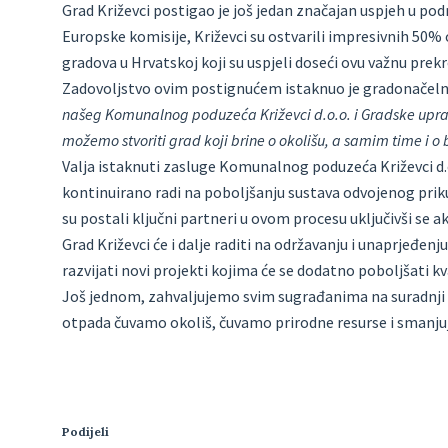
Grad Križevci postigao je još jedan značajan uspjeh u pod
Europske komisije, Križevci su ostvarili impresivnih 50
gradova u Hrvatskoj koji su uspjeli doseći ovu važnu prekr
Zadovoljstvo ovim postignućem istaknuo je gradonačelni
našeg Komunalnog poduzeća Križevci d.o.o. i Gradske uprav
možemo stvoriti grad koji brine o okolišu, a samim time i o
Valja istaknuti zasluge Komunalnog poduzeća Križevci d.o.o
kontinuirano radi na poboljšanju sustava odvojenog priku
su postali ključni partneri u ovom procesu uključivši se a
Grad Križevci će i dalje raditi na održavanju i unaprjeđenj
razvijati novi projekti kojima će se dodatno poboljšati kv
Još jednom, zahvaljujemo svim sugrađanima na suradnji
otpada čuvamo okoliš, čuvamo prirodne resurse i smanjuj
Podijeli