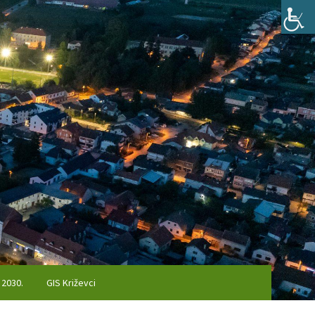
 2030.
GIS Križevci