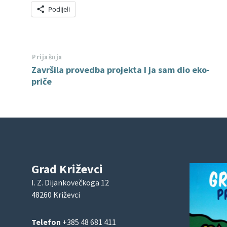
Podijeli
Prijašnja
Završila provedba projekta I ja sam dio eko-
priče
Grad Križevci
I. Z. Dijankovečkoga 12
48260 Križevci
Telefon
+385 48 681 411