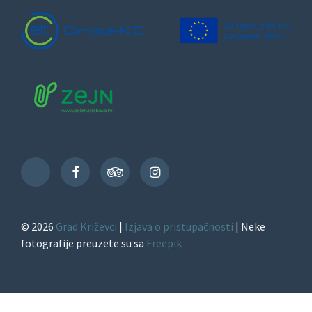
Facebook
TripAdvisor
Instagram
TikTok
© 2026
Grad Križevci
|
Izjava o pristupačnosti
| Neke
fotografije preuzete su sa
Freepik