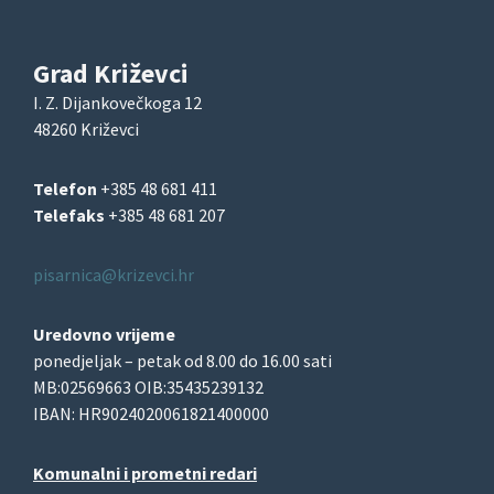
Grad Križevci
I. Z. Dijankovečkoga 12
48260 Križevci
Telefon
+385 48 681 411
Telefaks
+385 48 681 207
pisarnica@krizevci.hr
Uredovno vrijeme
ponedjeljak – petak od 8.00 do 16.00 sati
MB:02569663 OIB:35435239132
IBAN: HR9024020061821400000
Komunalni i prometni redari