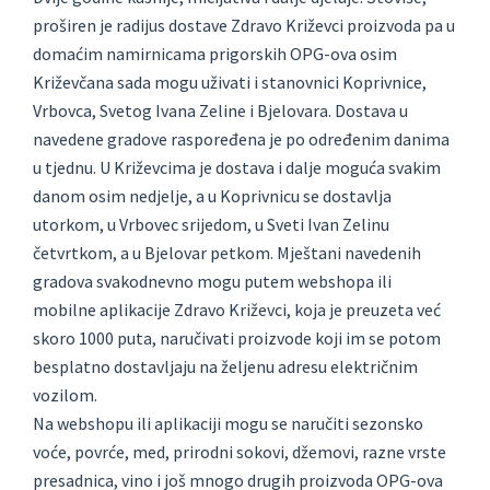
proširen je radijus dostave Zdravo Križevci proizvoda pa u
domaćim namirnicama prigorskih OPG-ova osim
Križevčana sada mogu uživati i stanovnici Koprivnice,
Vrbovca, Svetog Ivana Zeline i Bjelovara. Dostava u
navedene gradove raspoređena je po određenim danima
u tjednu. U Križevcima je dostava i dalje moguća svakim
danom osim nedjelje, a u Koprivnicu se dostavlja
utorkom, u Vrbovec srijedom, u Sveti Ivan Zelinu
četvrtkom, a u Bjelovar petkom. Mještani navedenih
gradova svakodnevno mogu putem webshopa ili
mobilne aplikacije Zdravo Križevci, koja je preuzeta već
skoro 1000 puta, naručivati proizvode koji im se potom
besplatno dostavljaju na željenu adresu električnim
vozilom.
Na webshopu ili aplikaciji mogu se naručiti sezonsko
voće, povrće, med, prirodni sokovi, džemovi, razne vrste
presadnica, vino i još mnogo drugih proizvoda OPG-ova