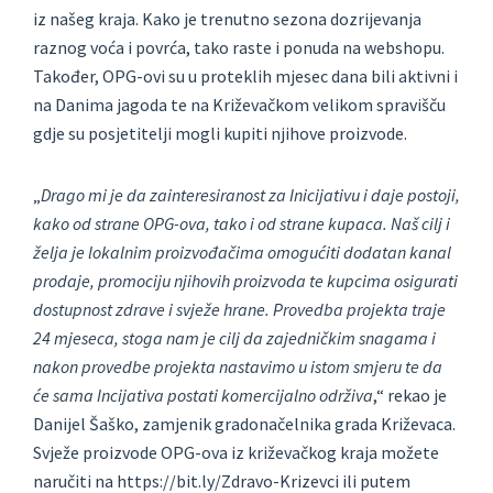
iz našeg kraja. Kako je trenutno sezona dozrijevanja
raznog voća i povrća, tako raste i ponuda na webshopu.
Također, OPG-ovi su u proteklih mjesec dana bili aktivni i
na Danima jagoda te na Križevačkom velikom spravišču
gdje su posjetitelji mogli kupiti njihove proizvode.
„
Drago mi je da zainteresiranost za Inicijativu i daje postoji,
kako od strane OPG-ova, tako i od strane kupaca. Naš cilj i
želja je lokalnim proizvođačima omogućiti dodatan kanal
prodaje, promociju njihovih proizvoda te kupcima osigurati
dostupnost zdrave i svježe hrane. Provedba projekta traje
24 mjeseca, stoga nam je cilj da zajedničkim snagama i
nakon provedbe projekta nastavimo u istom smjeru te da
će sama Incijativa postati komercijalno održiva
,“ rekao je
Danijel Šaško, zamjenik gradonačelnika grada Križevaca.
Svježe proizvode OPG-ova iz križevačkog kraja možete
naručiti na https://bit.ly/Zdravo-Krizevci ili putem