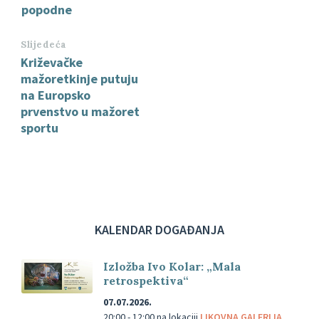
popodne
Slijedeća
Križevačke
mažoretkinje putuju
na Europsko
prvenstvo u mažoret
sportu
KALENDAR DOGAĐANJA
Izložba Ivo Kolar: „Mala
retrospektiva“
07.07.2026.
20:00 - 12:00
na lokaciji
LIKOVNA GALERIJA