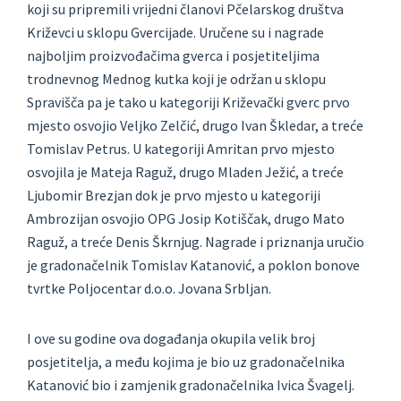
koji su pripremili vrijedni članovi Pčelarskog društva
Križevci u sklopu Gvercijade. Uručene su i nagrade
najboljim proizvođačima gverca i posjetiteljima
trodnevnog Mednog kutka koji je održan u sklopu
Spravišča pa je tako u kategoriji Križevački gverc prvo
mjesto osvojio Veljko Zelčić, drugo Ivan Škledar, a treće
Tomislav Petrus. U kategoriji Amritan prvo mjesto
osvojila je Mateja Raguž, drugo Mladen Ježić, a treće
Ljubomir Brezjan dok je prvo mjesto u kategoriji
Ambrozijan osvojio OPG Josip Kotiščak, drugo Mato
Raguž, a treće Denis Škrnjug. Nagrade i priznanja uručio
je gradonačelnik Tomislav Katanović, a poklon bonove
tvrtke Poljocentar d.o.o. Jovana Srbljan.
I ove su godine ova događanja okupila velik broj
posjetitelja, a među kojima je bio uz gradonačelnika
Katanović bio i zamjenik gradonačelnika Ivica Švagelj.