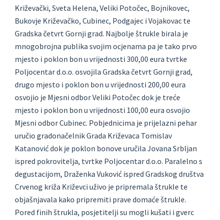
Križevački, Sveta Helena, Veliki Potočec, Bojnikovec,
Bukovje Križevačko, Cubinec, Podgajec i Vojakovac te
Gradska četvrt Gornji grad. Najbolje štrukle birala je
mnogobrojna publika svojim ocjenama pa je tako prvo
mjesto i poklon bon u vrijednosti 300,00 eura tvrtke
Poljocentar d.o.o. osvojila Gradska četvrt Gornji grad,
drugo mjesto i poklon bon u vrijednosti 200,00 eura
osvojio je Mjesni odbor Veliki Potočec dok je treće
mjesto i poklon bon u vrijednosti 100,00 eura osvojio
Mjesni odbor Cubinec. Pobjednicima je prijelazni pehar
uručio gradonačelnik Grada Križevaca Tomislav
Katanović dok je poklon bonove uručila Jovana Srbljan
ispred pokrovitelja, tvrtke Poljocentar d.o.o. Paralelno s
degustacijom, Draženka Vuković ispred Gradskog društva
Crvenog križa Križevci uživo je pripremala štrukle te
objašnjavala kako pripremiti prave domaće štrukle.
Pored finih štrukla, posjetitelji su mogli kušati i gverc