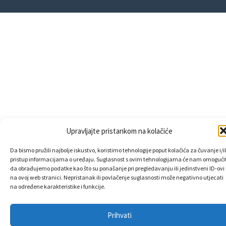
Upravljajte pristankom na kolačiće
Da bismo pružili najbolje iskustvo, koristimo tehnologije poput kolačića za čuvanje i/il
pristup informacijama o uređaju. Suglasnost s ovim tehnologijama će nam omogućit
da obrađujemo podatke kao što su ponašanje pri pregledavanju ili jedinstveni ID-ovi
na ovoj web stranici. Nepristanak ili povlačenje suglasnosti može negativno utjecati
na određene karakteristike i funkcije.
Prihvati