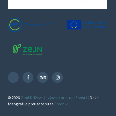
Facebook
TripAdvisor
Instagram
TikTok
© 2026
Grad Križevci
|
Izjava o pristupačnosti
| Neke
fotografije preuzete su sa
Freepik