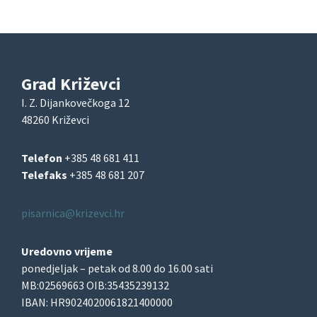
Grad Križevci
I. Z. Dijankovečkoga 12
48260 Križevci
Telefon
+385 48 681 411
Telefaks
+385 48 681 207
pisarnica@krizevci.hr
Uredovno vrijeme
ponedjeljak – petak od 8.00 do 16.00 sati
MB:02569663 OIB:35435239132
IBAN: HR9024020061821400000