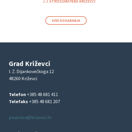
J.J.STROSSMAYERA KRIŽEVCI
VIŠE DOGAĐANJA
Grad Križevci
I. Z. Dijankovečkoga 12
48260 Križevci
Telefon
+385 48 681 411
Telefaks
+385 48 681 207
pisarnica@krizevci.hr