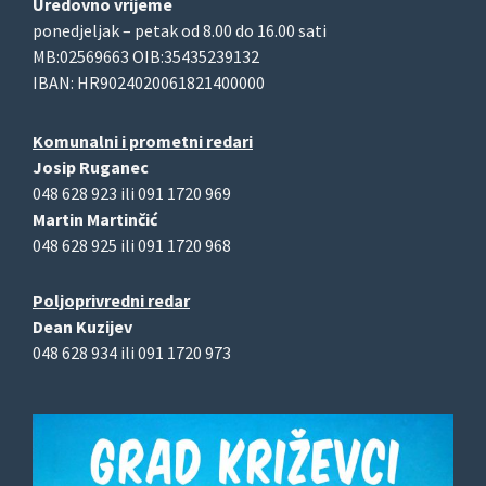
Uredovno vrijeme
ponedjeljak – petak od 8.00 do 16.00 sati
MB:02569663 OIB:35435239132
IBAN: HR9024020061821400000
Komunalni i prometni redari
Josip Ruganec
048 628 923 ili 091 1720 969
Martin Martinčić
048 628 925 ili 091 1720 968
Poljoprivredni redar
Dean Kuzijev
048 628 934 ili 091 1720 973