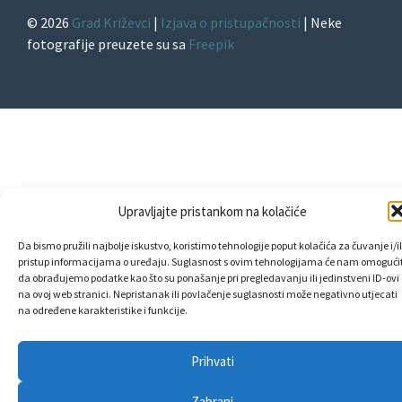
© 2026
Grad Križevci
|
Izjava o pristupačnosti
| Neke
fotografije preuzete su sa
Freepik
Upravljajte pristankom na kolačiće
Da bismo pružili najbolje iskustvo, koristimo tehnologije poput kolačića za čuvanje i/il
pristup informacijama o uređaju. Suglasnost s ovim tehnologijama će nam omogućit
da obrađujemo podatke kao što su ponašanje pri pregledavanju ili jedinstveni ID-ovi
na ovoj web stranici. Nepristanak ili povlačenje suglasnosti može negativno utjecati
na određene karakteristike i funkcije.
Prihvati
Zabrani