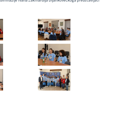
pa Gimnazije Ivana Zakmardija Dijankovečkoga predstavljati