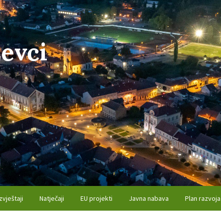
evci
zvještaji
Natječaji
EU projekti
Javna nabava
Plan razvoja