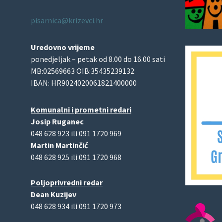
pisarnica@krizevci.hr
Uredovno vrijeme
ponedjeljak – petak od 8.00 do 16.00 sati
MB:02569663 OIB:35435239132
IBAN: HR9024020061821400000
Komunalni i prometni redari
Josip Ruganec
048 628 923 ili 091 1720 969
Martin Martinčić
048 628 925 ili 091 1720 968
Poljoprivredni redar
Dean Kuzijev
048 628 934 ili 091 1720 973