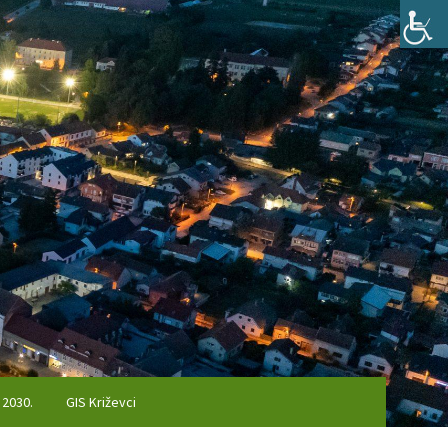
 2030.
GIS Križevci