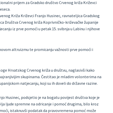
ionalni prijem za Gradsko društvo Crvenog križa Križevci
eseca.
venog Križa Križevci Franjo Husinec, ravnateljica Gradskog
ica Društva Crvenog križa Koprivničko-križevačke županije
ecanju iz prve pomoći u petak 15. svibnja u Labinu i njihove
ihovom altruizmu te promicanju važnosti prve pomoći i
oge Hrvatskog Crvenog križa u društvu, naglasivši kako
o najranjivijim skupinama. Čestitao je mladim volonterima na
nijskom natjecanju, koji su ih doveli do državne razine.
jo Husinec, podsjetio je na bogatu povijest društva koje je
lja ljude spremne na odricanje i pomoć drugima, bilo kroz
pomoći, istaknuvši podatak da pravovremena pomoć može