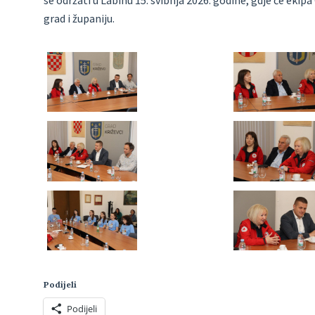
se održati u Labinu 15. svibnja 2026. godine, gdje će eki
grad i županiju.
Podijeli
Podijeli