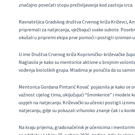
značajno povećati stopu preživljavanja kod zastoja srca.
Ravnateljica Gradskog društva Crvenog križa Križevci, Ant
pripremali za natjecanja, vježbajući svake subote. Posebn
okušali u pripremi ekipa prve pomoći i postigli izniman u
U ime Društva Crvenog križa Koprivničko-križevačke župan
Naglasila je kako su mentorice aktivne u brojnim volont
vođenja bioloških grupa. Mladima je poručila da su sam
Mentorica Gordana Pintarić Kovač pojasnila je kako se ov
važnost cijelog tima, uključujući “šminkerice” i modele koj
uspjeh na natjecanju. Križevački su učenici postigli iz
natjecanju, gdje su pokazali vrhunsko znanje čak i u kon
Na kraju prijema, gradonačelnik je učenicima i mentorim