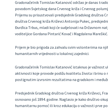
Gradonačelnik Tomislav Katanović održao je danas tradic
povodom Svjetskog dana Crvenog križa i Crvenog polumj
Prijemu su prisustvovali predsjednik Gradskog društva Cr
društva Crvenog križa Križevci Antonija Pukec, predsjedn
Đurđica Trbus, mladi koji će sudjelovati na Državnom natj
voditeljice Gordana Pintarić Kovač i Magdalena Mareškić.
Prijem je bio prigoda za zahvalu svim volonterima na nj
humanitarnih vrijednosti u lokalnoj zajednici.
Gradonačelnik Tomislav Katanović istaknuo je važnost ul
aktivnosti koje provode podižu kvalitetu života i brinu 
postignutim izvrsnim rezultatima na gradskom i međužupa
Predsjednik Gradskog društva Crvenog križa Križevci, Fran
osnovano još 1894. godine. Naglasio je kako društvo okup
humanitarnu pomoć ili kroz edukaciju o važnosti prve 