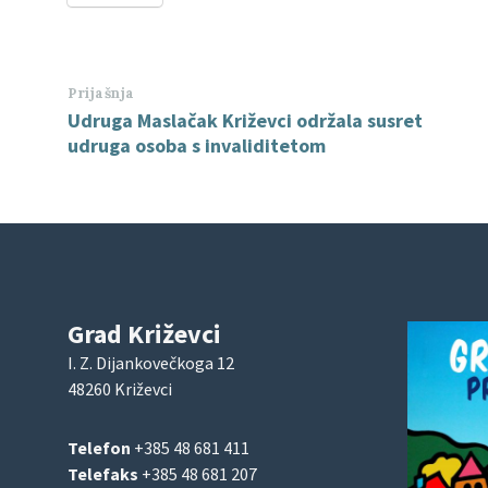
Prijašnja
Udruga Maslačak Križevci održala susret
udruga osoba s invaliditetom
Grad Križevci
I. Z. Dijankovečkoga 12
48260 Križevci
Telefon
+385 48 681 411
Telefaks
+385 48 681 207