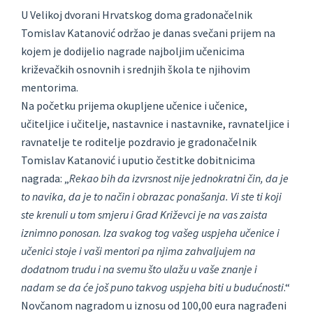
U Velikoj dvorani Hrvatskog doma gradonačelnik
Tomislav Katanović održao je danas svečani prijem na
kojem je dodijelio nagrade najboljim učenicima
križevačkih osnovnih i srednjih škola te njihovim
mentorima.
Na početku prijema okupljene učenice i učenice,
učiteljice i učitelje, nastavnice i nastavnike, ravnateljice i
ravnatelje te roditelje pozdravio je gradonačelnik
Tomislav Katanović i uputio čestitke dobitnicima
nagrada: „
Rekao bih da izvrsnost nije jednokratni čin, da je
to navika, da je to način i obrazac ponašanja. Vi ste ti koji
ste krenuli u tom smjeru i Grad Križevci je na vas zaista
iznimno ponosan. Iza svakog tog vašeg uspjeha učenice i
učenici stoje i vaši mentori pa njima zahvaljujem na
dodatnom trudu i na svemu što ulažu u vaše znanje i
nadam se da će još puno takvog uspjeha biti u budućnosti
.“
Novčanom nagradom u iznosu od 100,00 eura nagrađeni