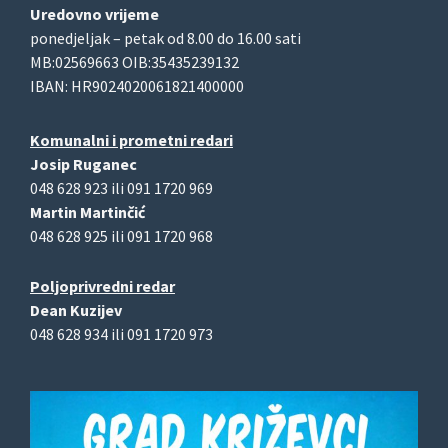
Uredovno vrijeme
ponedjeljak – petak od 8.00 do 16.00 sati
MB:02569663 OIB:35435239132
IBAN: HR9024020061821400000
Komunalni i prometni redari
Josip Ruganec
048 628 923 ili 091 1720 969
Martin Martinčić
048 628 925 ili 091 1720 968
Poljoprivredni redar
Dean Kuzijev
048 628 934 ili 091 1720 973