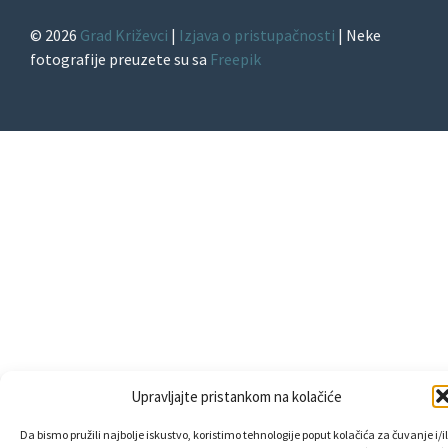
© 2026
Grad Križevci
|
Izjava o pristupačnosti
| Neke
fotografije preuzete su sa
Freepik
Upravljajte pristankom na kolačiće
Da bismo pružili najbolje iskustvo, koristimo tehnologije poput kolačića za čuvanje i/il