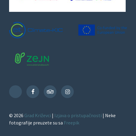
Facebook
TripAdvisor
Instagram
TikTok
© 2026
Grad Križevci
|
Izjava o pristupačnosti
| Neke
fotografije preuzete su sa
Freepik