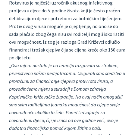
Rotavirus je najčešći uzročnik akutnog infektivnog
proljeva u djece do 5. godine života koji je često praćen
dehidracijom djece i potrebom za bolničkim liječenjem.
Protiv ovog virusa moguće je cijepljenje, no ono se do
sada plaćalo zbog čega nisu svi roditelji mogli iskoristiti
ovu mogućnost. Iz tog je razloga Grad Križevci odlučio
financirati trošak cjepiva čija se cijena kreće oko 150 eura
po djetetu.
„
Ova mjera nastala je na temelju razgovora sa strukom,
prvenstveno našim pedijatricama. Osigurali smo sredstva u
proračunu za financiranje cjepiva protiv rotavirusa, a
provodit ćemo mjeru u suradnji s Domom zdravlja
Koprivničko-križevačke županije. Na ovaj način omogućili
smo svim roditeljima jednaku mogućnost da cijepe svoje
novorođenče ukoliko to žele. Pored izdvajanja za
novorođenu djecu, čiji je iznos od ove godine veći, ovo je
dodatna financijska pomoć kojom štitimo našu