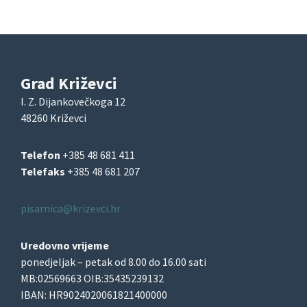
Grad Križevci
I. Z. Dijankovečkoga 12
48260 Križevci
Telefon
+385 48 681 411
Telefaks
+385 48 681 207
pisarnica@krizevci.hr
Uredovno vrijeme
ponedjeljak – petak od 8.00 do 16.00 sati
MB:02569663 OIB:35435239132
IBAN: HR9024020061821400000