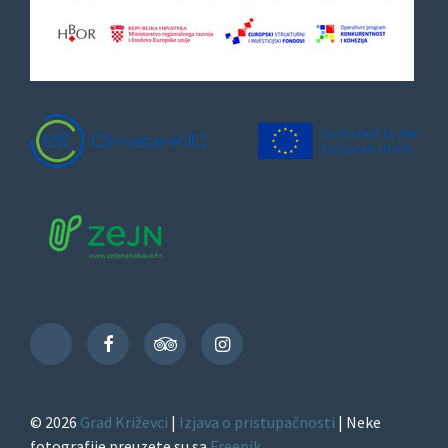
Facebook
TripAdvisor
Instagram
TikTok
© 2026
Grad Križevci
|
Izjava o pristupačnosti
| Neke
fotografije preuzete su sa
Freepik