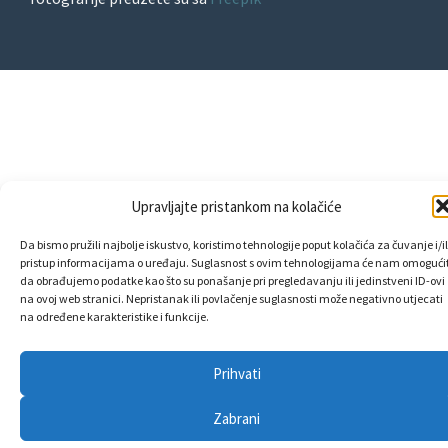
Upravljajte pristankom na kolačiće
Da bismo pružili najbolje iskustvo, koristimo tehnologije poput kolačića za čuvanje i/il
pristup informacijama o uređaju. Suglasnost s ovim tehnologijama će nam omogućit
da obrađujemo podatke kao što su ponašanje pri pregledavanju ili jedinstveni ID-ovi
na ovoj web stranici. Nepristanak ili povlačenje suglasnosti može negativno utjecati
na određene karakteristike i funkcije.
Prihvati
Zabrani