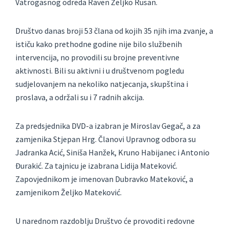
Vatrogasnog odreda Raven Željko Rusan.
Društvo danas broji 53 člana od kojih 35 njih ima zvanje, a
ističu kako prethodne godine nije bilo službenih
intervencija, no provodili su brojne preventivne
aktivnosti. Bili su aktivni i u društvenom pogledu
sudjelovanjem na nekoliko natjecanja, skupština i
proslava, a održali su i 7 radnih akcija.
Za predsjednika DVD-a izabran je Miroslav Gegač, a za
zamjenika Stjepan Hrg. Članovi Upravnog odbora su
Jadranka Acić, Siniša Hanžek, Kruno Habijanec i Antonio
Đurakić. Za tajnicu je izabrana Lidija Mateković.
Zapovjednikom je imenovan Dubravko Mateković, a
zamjenikom Željko Mateković.
U narednom razdoblju Društvo će provoditi redovne