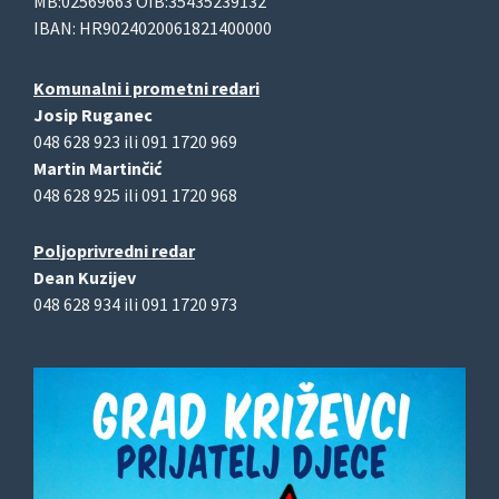
MB:02569663 OIB:35435239132
IBAN: HR9024020061821400000
Komunalni i prometni redari
Josip Ruganec
048 628 923 ili 091 1720 969
Martin Martinčić
048 628 925 ili 091 1720 968
Poljoprivredni redar
Dean Kuzijev
048 628 934 ili 091 1720 973