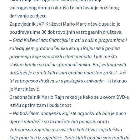
vatrogasnog doma i okoliša te održavanje božićnog
darivanja za djecu.
Zapovjednik JVP Križevci Mario Martinčević uputio je
pozdrave uime 36 dobrovoljnih vatrogasnih društava.
–
Grad Križevci nas financijski prati u našim programima i
zahvaljujem gradonačelniku Mariju Rajnu na 8 godina
povjerenja koje smo stekli u tom periodu. Ljuti me što
slušam kritike na račun gradonačelnika. Broj vatrogasnih
društava je u proteklih osam godina porastao za šest. Još
tri vatrogasna društva su u postupku osnivanja
– istaknuo
je Martinčević.
Gradonačelnik Mario Rajn rekao je kako se u ovom DVD-u
ističu optimizam i budućnost.
–
Na božićnom domjenku koji ste organizirali bilo je puno
djece i mladeži i na to možete biti ponosni. Grad i
Vatrogasna zajednica su ovisili o kolektivu i zajedništvu
koje proizlazi iz zajednice. Proteklih 8 godina smo radili da