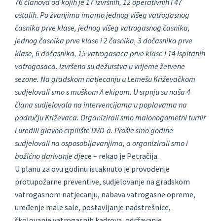
76 članova od kojih je 17 izvršnih, 12 operativnih i 47
ostalih. Po zvanjima imamo jednog višeg vatrogasnog
časnika prve klase, jednog višeg vatrogasnog časnika,
jednog časnika prve klase i 2 časnika, 3 dočasnika prve
klase, 6 dočasnika, 15 vatrogasaca prve klase i 14 ispitanih
vatrogasaca. Izvršena su dežurstva u vrijeme žetvene
sezone. Na gradskom natjecanju u Lemešu Križevačkom
sudjelovali smo s muškom A ekipom. U srpnju su naša 4
člana sudjelovala na intervencijama u poplavama na
području Križevaca. Organizirali smo malonogometni turnir
i uredili glavno crpilište DVD-a. Prošle smo godine
sudjelovali na osposobljavanjima, a organizirali smo i
božićno darivanje djec
e – rekao je Petračija.
U planu za ovu godinu istaknuto je provođenje
protupožarne preventive, sudjelovanje na gradskom
vatrogasnom natjecanju, nabava vatrogasne opreme,
uređenje male sale, postavljanje nadstrešnice,
školovanje vatrogasnih kadrova, održavanje