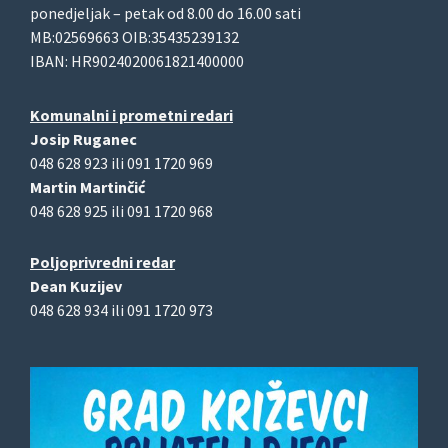
ponedjeljak – petak od 8.00 do 16.00 sati
MB:02569663 OIB:35435239132
IBAN: HR9024020061821400000
Komunalni i prometni redari
Josip Ruganec
048 628 923 ili 091 1720 969
Martin Martinčić
048 628 925 ili 091 1720 968
Poljoprivredni redar
Dean Kuzijev
048 628 934 ili 091 1720 973