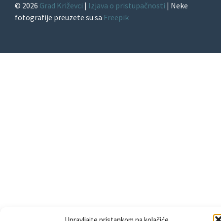
© 2026
Grad Križevci
|
Izjava o pristupačnosti
| Neke
fotografije preuzete su sa
Freepik
Upravljajte pristankom na kolačiće