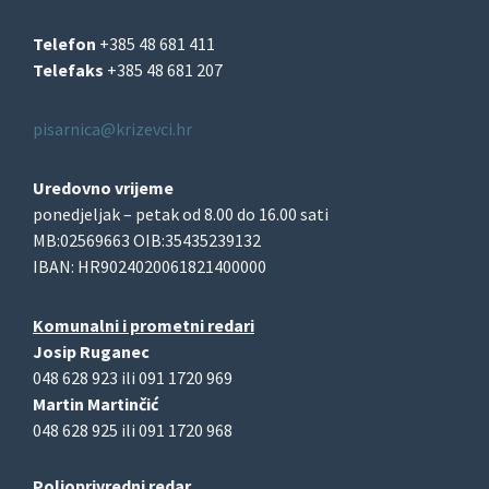
Telefon
+385 48 681 411
Telefaks
+385 48 681 207
pisarnica@krizevci.hr
Uredovno vrijeme
ponedjeljak – petak od 8.00 do 16.00 sati
MB:02569663 OIB:35435239132
IBAN: HR9024020061821400000
Komunalni i prometni redari
Josip Ruganec
048 628 923 ili 091 1720 969
Martin Martinčić
048 628 925 ili 091 1720 968
Poljoprivredni redar