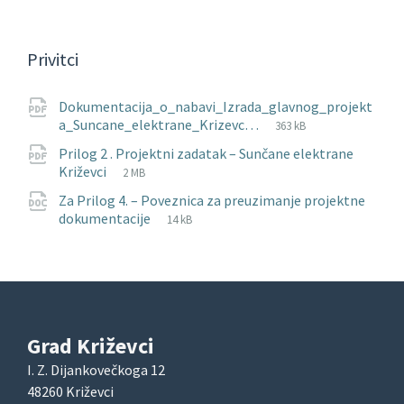
Privitci
Dokumentacija_o_nabavi_Izrada_glavnog_projekt
File
pdf
File
a_Suncane_elektrane_Krizevc…
363 kB
extension:
size:
Prilog 2 . Projektni zadatak – Sunčane elektrane
File
pdf
File
Križevci
2 MB
extension:
size:
Za Prilog 4. – Poveznica za preuzimanje projektne
File
docx
File
dokumentacije
14 kB
extension:
size:
Grad Križevci
I. Z. Dijankovečkoga 12
48260 Križevci