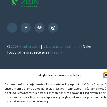
Facebook
TripAdvisor
Instagram
TikTok
© 2026
Grad Križevci
|
Izjava o pristupačnosti
| Neke
fotografije preuzete su sa
Freepik
Upravljajte pristankom na kolačiće
Da bismo pružili najbolje iskustvo, koristimo tehnologije poput kolačića za čuvanje i/il
pristup informacijama o uređaju. Suglasnost s ovim tehnologijama će nam omogućit
da obrađujemo podatke kao što su ponašanje pri pregledavanju ili jedinstveni ID-ovi
na ovoj web stranici. Nepristanak ili povlačenje suglasnosti može negativno utjecati
na određene karakteristike i funkcije.