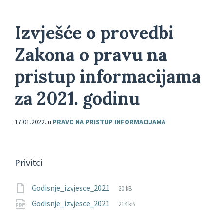
Izvješće o provedbi
Zakona o pravu na
pristup informacijama
za 2021. godinu
17.01.2022.
u
PRAVO NA PRISTUP INFORMACIJAMA
Privitci
File
csv
File
Godisnje_izvjesce_2021
20 kB
extension:
size:
File
pdf
File
Godisnje_izvjesce_2021
214 kB
extension:
size: