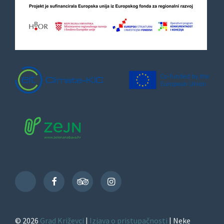
Facebook
TripAdvisor
Instagram
TikTok
© 2026
Grad Križevci
|
Izjava o pristupačnosti
| Neke