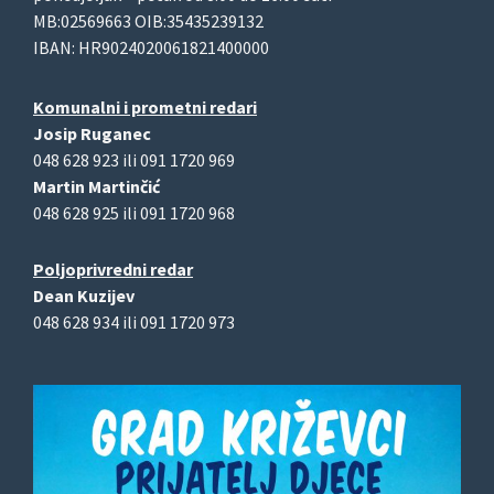
MB:02569663 OIB:35435239132
IBAN: HR9024020061821400000
Komunalni i prometni redari
Josip Ruganec
048 628 923 ili 091 1720 969
Martin Martinčić
048 628 925 ili 091 1720 968
Poljoprivredni redar
Dean Kuzijev
048 628 934 ili 091 1720 973