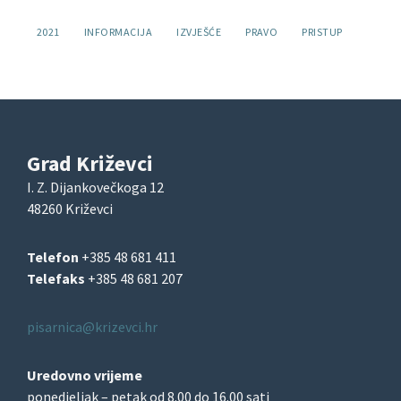
Oznake:
2021
INFORMACIJA
IZVJEŠĆE
PRAVO
PRISTUP
Grad Križevci
I. Z. Dijankovečkoga 12
48260 Križevci
Telefon
+385 48 681 411
Telefaks
+385 48 681 207
pisarnica@krizevci.hr
Uredovno vrijeme
ponedjeljak – petak od 8.00 do 16.00 sati