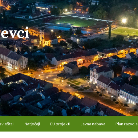
evci
zvještaji
Natječaji
EU projekti
Javna nabava
Plan razvoja