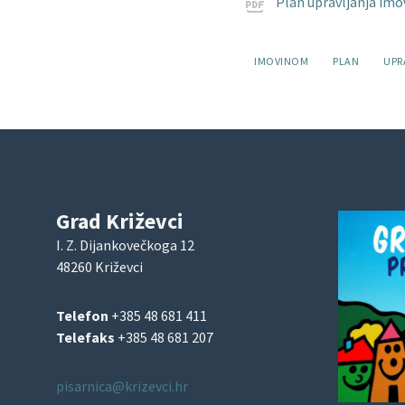
Plan upravljanja im
Oznake:
IMOVINOM
PLAN
UPR
Grad Križevci
I. Z. Dijankovečkoga 12
48260 Križevci
Telefon
+385 48 681 411
Telefaks
+385 48 681 207
pisarnica@krizevci.hr