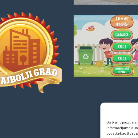
Da bismo pružili najb
informacijama o ur
podatke kao što su p