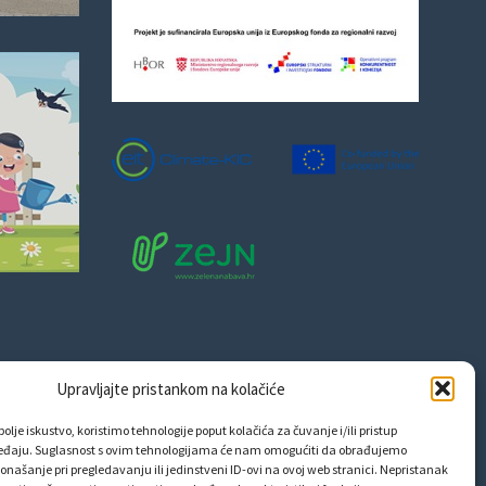
Upravljajte pristankom na kolačiće
olje iskustvo, koristimo tehnologije poput kolačića za čuvanje i/ili pristup
eđaju. Suglasnost s ovim tehnologijama će nam omogućiti da obrađujemo
onašanje pri pregledavanju ili jedinstveni ID-ovi na ovoj web stranici. Nepristanak