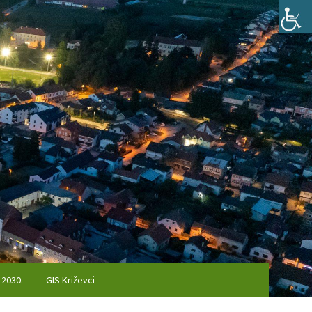
 2030.
GIS Križevci