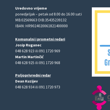
Uredovno vrijeme
ponedjeljak – petak od 8.00 do 16.00 sati
MB:02569663 OIB:35435239132
IBAN: HR9024020061821400000
Komunalni i prometni redari
Josip Ruganec
048 628 923 ili 091 1720 969
Martin Martinčić
048 628 925 ili 091 1720 968
Poljoprivredni redar
Dean Kuzijev
048 628 934 ili 091 1720 973