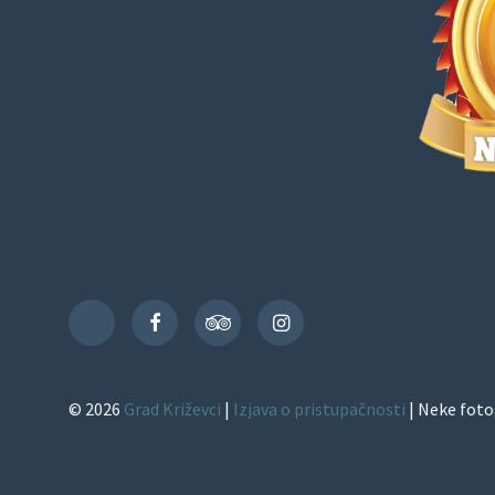
Facebook
TripAdvisor
Instagram
TikTok
© 2026
Grad Križevci
|
Izjava o pristupačnosti
| Neke foto