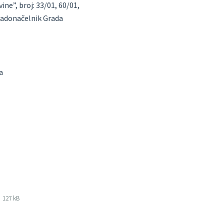
ne”, broj: 33/01, 60/01,
gradonačelnik Grada
a
File
pdf
File
127 kB
extension:
size: