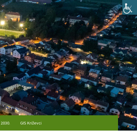
 2030.
GIS Križevci