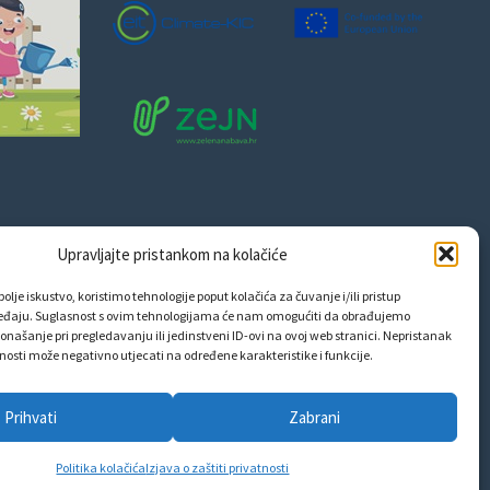
Upravljajte pristankom na kolačiće
olje iskustvo, koristimo tehnologije poput kolačića za čuvanje i/ili pristup
eđaju. Suglasnost s ovim tehnologijama će nam omogućiti da obrađujemo
onašanje pri pregledavanju ili jedinstveni ID-ovi na ovoj web stranici. Nepristanak
snosti može negativno utjecati na određene karakteristike i funkcije.
Prihvati
Zabrani
Politika kolačića
Izjava o zaštiti privatnosti