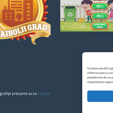
Da bismo pružili najb
informacijama o ur
podatke kao što su p
ili povlačenje sugla
grafije preuzete su sa
Freepik