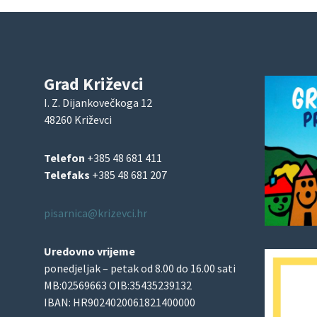
Grad Križevci
I. Z. Dijankovečkoga 12
48260 Križevci
Telefon
+385 48 681 411
Telefaks
+385 48 681 207
pisarnica@krizevci.hr
Uredovno vrijeme
ponedjeljak – petak od 8.00 do 16.00 sati
MB:02569663 OIB:35435239132
IBAN: HR9024020061821400000