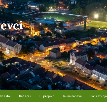
evci
zvještaji
Natječaji
EU projekti
Javna nabava
Plan razvoja