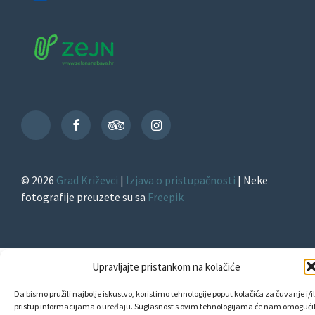
Facebook
TripAdvisor
Instagram
TikTok
© 2026
Grad Križevci
|
Izjava o pristupačnosti
| Neke
fotografije preuzete su sa
Freepik
Upravljajte pristankom na kolačiće
Da bismo pružili najbolje iskustvo, koristimo tehnologije poput kolačića za čuvanje i/il
pristup informacijama o uređaju. Suglasnost s ovim tehnologijama će nam omogućit