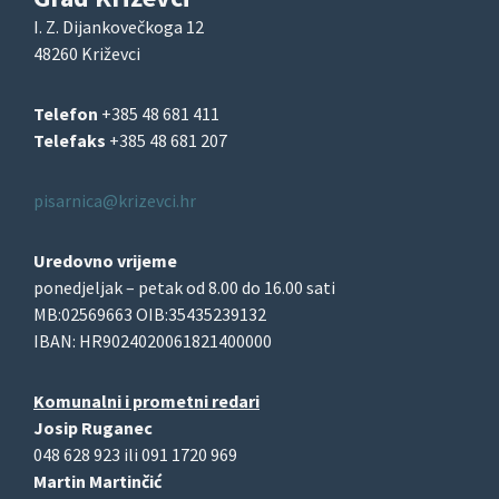
I. Z. Dijankovečkoga 12
48260 Križevci
Telefon
+385 48 681 411
Telefaks
+385 48 681 207
pisarnica@krizevci.hr
Uredovno vrijeme
ponedjeljak – petak od 8.00 do 16.00 sati
MB:02569663 OIB:35435239132
IBAN: HR9024020061821400000
Komunalni i prometni redari
Josip Ruganec
048 628 923 ili 091 1720 969
Martin Martinčić