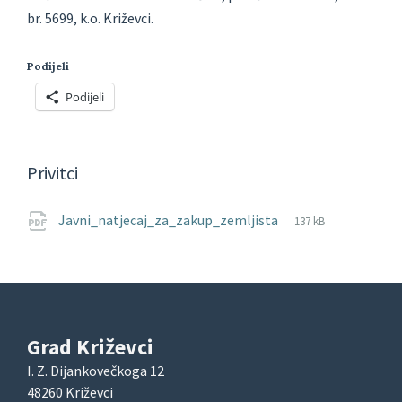
br. 5699, k.o. Križevci.
Podijeli
Podijeli
Privitci
File
pdf
File
Javni_natjecaj_za_zakup_zemljista
137 kB
extension:
size:
Grad Križevci
I. Z. Dijankovečkoga 12
48260 Križevci