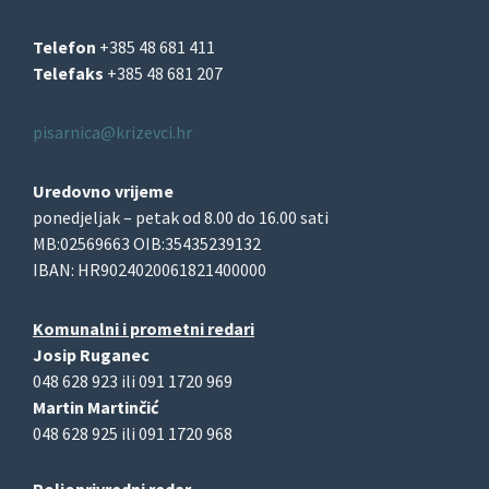
Telefon
+385 48 681 411
Telefaks
+385 48 681 207
pisarnica@krizevci.hr
Uredovno vrijeme
ponedjeljak – petak od 8.00 do 16.00 sati
MB:02569663 OIB:35435239132
IBAN: HR9024020061821400000
Komunalni i prometni redari
Josip Ruganec
048 628 923 ili 091 1720 969
Martin Martinčić
048 628 925 ili 091 1720 968
Poljoprivredni redar