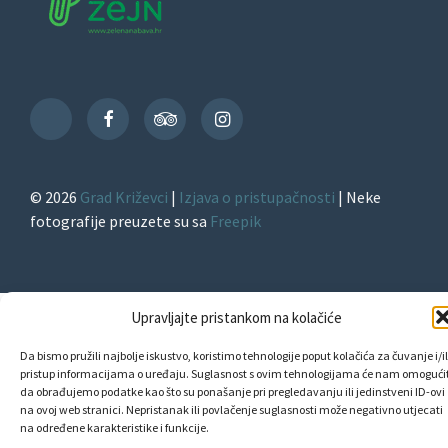
Facebook
TripAdvisor
Instagram
TikTok
© 2026
Grad Križevci
|
Izjava o pristupačnosti
| Neke
fotografije preuzete su sa
Freepik
Upravljajte pristankom na kolačiće
Da bismo pružili najbolje iskustvo, koristimo tehnologije poput kolačića za čuvanje i/il
pristup informacijama o uređaju. Suglasnost s ovim tehnologijama će nam omogućit
da obrađujemo podatke kao što su ponašanje pri pregledavanju ili jedinstveni ID-ovi
na ovoj web stranici. Nepristanak ili povlačenje suglasnosti može negativno utjecati
na određene karakteristike i funkcije.