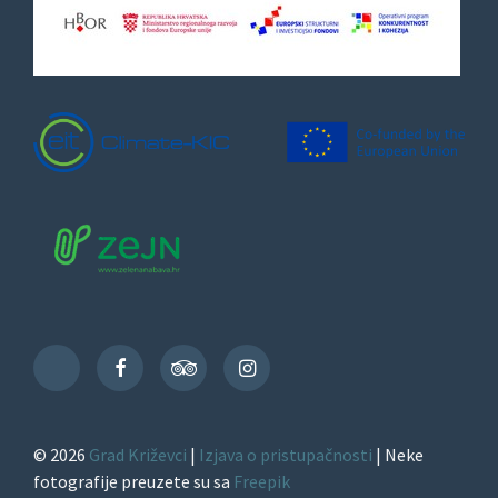
Facebook
TripAdvisor
Instagram
TikTok
© 2026
Grad Križevci
|
Izjava o pristupačnosti
| Neke
fotografije preuzete su sa
Freepik