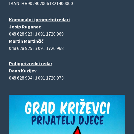
IBAN: HR9024020061821400000
Komunalni i prometni redari
Josip Ruganec
048 628 923 ili 091 1720 969
Martin Martinčić
048 628 925 ili 091 1720 968
Poljoprivredni redar
Dean Kuzijev
048 628 934 ili 091 1720 973