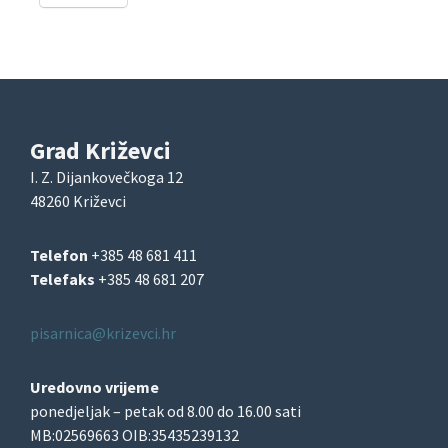
Grad Križevci
I. Z. Dijankovečkoga 12
48260 Križevci
Telefon
+385 48 681 411
Telefaks
+385 48 681 207
pisarnica@krizevci.hr
Uredovno vrijeme
ponedjeljak – petak od 8.00 do 16.00 sati
MB:02569663 OIB:35435239132