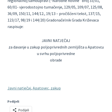
regionalnoj samoupravi (“Narodne novine” broj 33/01,
60/01- vjerodostojno tumačenje, 129/05, 109/07, 125/08,
36/09, 150/11, 144/12., 19/13 – pročišćeni tekst, 137/15,
123/17, 98/19 i 144/20) Gradonačelnik Grada Križevaca
raspisuje:
JAVNI NATJEČAJ
za davanje u zakup poljoprivrednih zemljišta u Apatovcu
u svrhu poljoprivredne
obrade
Javni natječaj, Apatovec, zakup
Podijeli
Podijeli