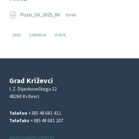
File
pdf
File
Poziv_GV_2025_06
954 kB
extension:
size:
Oznake:
2025
SJEDNICA
VIJEĆE
Grad Križevci
I. Z. Dijankovečkoga 12
48260 Križevci
Telefon
+385 48 681 411
Telefaks
+385 48 681 207
pisarnica@krizevci.hr