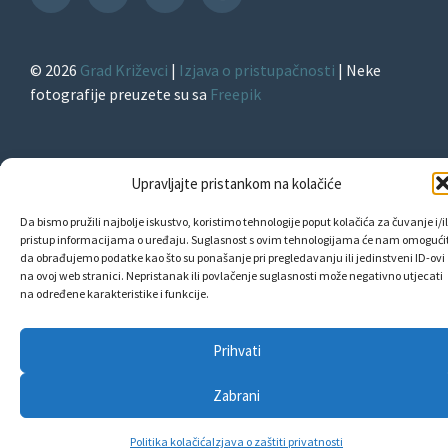
TikTok
© 2026
Grad Križevci
|
Izjava o pristupačnosti
| Neke
fotografije preuzete su sa
Freepik
Upravljajte pristankom na kolačiće
Da bismo pružili najbolje iskustvo, koristimo tehnologije poput kolačića za čuvanje i/il
pristup informacijama o uređaju. Suglasnost s ovim tehnologijama će nam omogućit
da obrađujemo podatke kao što su ponašanje pri pregledavanju ili jedinstveni ID-ovi
na ovoj web stranici. Nepristanak ili povlačenje suglasnosti može negativno utjecati
na određene karakteristike i funkcije.
Prihvati
Zabrani
Politika kolačića
Izjava o zaštiti privatnosti