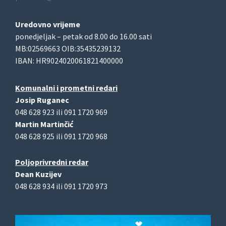
Uredovno vrijeme
ponedjeljak – petak od 8.00 do 16.00 sati
MB:02569663 OIB:35435239132
IBAN: HR9024020061821400000
Komunalni i prometni redari
Josip Ruganec
048 628 923 ili 091 1720 969
Martin Martinčić
048 628 925 ili 091 1720 968
Poljoprivredni redar
Dean Kuzijev
048 628 934 ili 091 1720 973