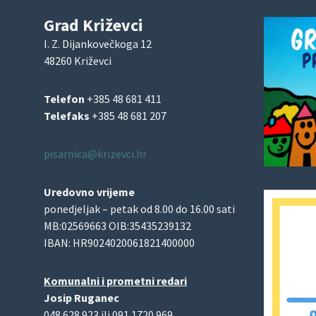
Grad Križevci
I. Z. Dijankovečkoga 12
48260 Križevci
Telefon
+385 48 681 411
Telefaks
+385 48 681 207
pisarnica@krizevci.hr
Uredovno vrijeme
ponedjeljak – petak od 8.00 do 16.00 sati
MB:02569663 OIB:35435239132
IBAN: HR9024020061821400000
Komunalni i prometni redari
Josip Ruganec
048 628 923 ili 091 1720 969