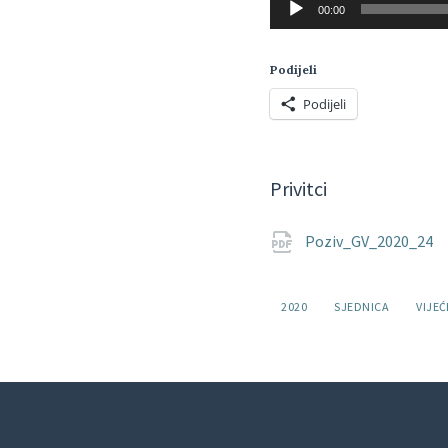
00:00
audiozapisa
Podijeli
Podijeli
Privitci
Poziv_GV_2020_24
Oznake:
2020
SJEDNICA
VIJEĆ