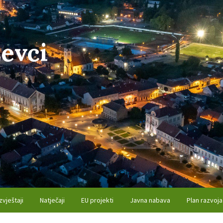
evci
zvještaji
Natječaji
EU projekti
Javna nabava
Plan razvoja