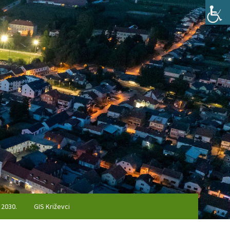
 2030.
GIS Križevci