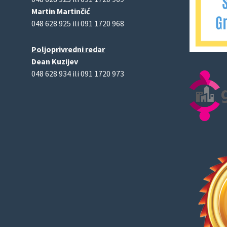
Martin Martinčić
048 628 925 ili 091 1720 968
Poljoprivredni redar
Dean Kuzijev
048 628 934 ili 091 1720 973