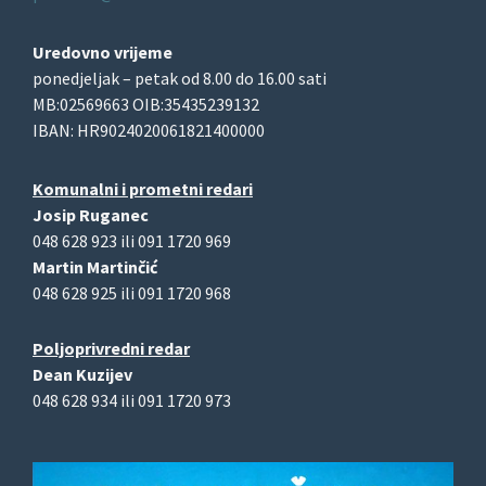
Uredovno vrijeme
ponedjeljak – petak od 8.00 do 16.00 sati
MB:02569663 OIB:35435239132
IBAN: HR9024020061821400000
Komunalni i prometni redari
Josip Ruganec
048 628 923 ili 091 1720 969
Martin Martinčić
048 628 925 ili 091 1720 968
Poljoprivredni redar
Dean Kuzijev
048 628 934 ili 091 1720 973