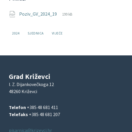
File
pdf
File
Poziv_GV_2024_19
199 kB
extension:
size:
Oznake:
2024
SJEDNICA
VIJEĆE
Grad Križevci
I. Z. Dijankovečkoga 12
48260 Križevci
Telefon
+385 48 681 411
Telefaks
+385 48 681 207
pisarnica@krizevci.hr