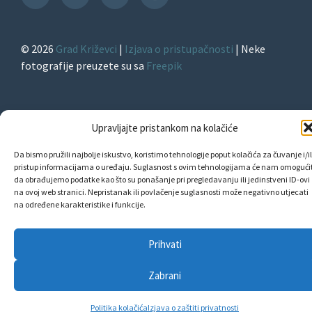
TikTok
© 2026
Grad Križevci
|
Izjava o pristupačnosti
| Neke
fotografije preuzete su sa
Freepik
Upravljajte pristankom na kolačiće
Da bismo pružili najbolje iskustvo, koristimo tehnologije poput kolačića za čuvanje i/il
pristup informacijama o uređaju. Suglasnost s ovim tehnologijama će nam omogućit
da obrađujemo podatke kao što su ponašanje pri pregledavanju ili jedinstveni ID-ovi
na ovoj web stranici. Nepristanak ili povlačenje suglasnosti može negativno utjecati
na određene karakteristike i funkcije.
Prihvati
Zabrani
Politika kolačića
Izjava o zaštiti privatnosti