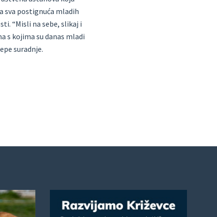
ila sva postignuća mladih
i. “Misli na sebe, slikaj i
ma s kojima su danas mladi
epe suradnje.