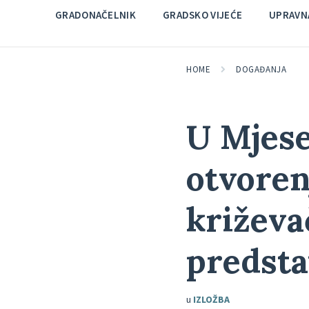
GRADONAČELNIK
GRADSKO VIJEĆE
UPRAVNA
HOME
DOGAĐANJA
U Mjese
otvoren
križeva
predsta
u
IZLOŽBA