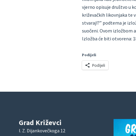
vjerno opisuje društvo u k
križevačkih likovnjaka te v
stvaraj!?” podtema je izl
suočeni. Ovom izložbom ap
Izložba će biti otvorena: 1
Podijeli
Podijeli
Grad Križevci
I. Z. Dijankovečkoga 12