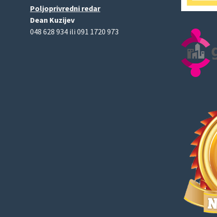
Poljoprivredni redar
Dean Kuzijev
048 628 934 ili 091 1720 973