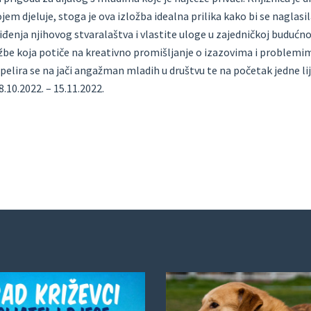
ojem djeluje, stoga je ova izložba idealna prilika kako bi se naglas
iđenja njihovog stvaralaštva i vlastite uloge u zajedničkoj budućnost
ožbe koja potiče na kreativno promišljanje o izazovima i problemi
elira se na jači angažman mladih u društvu te na početak jedne lij
8.10.2022. – 15.11.2022.