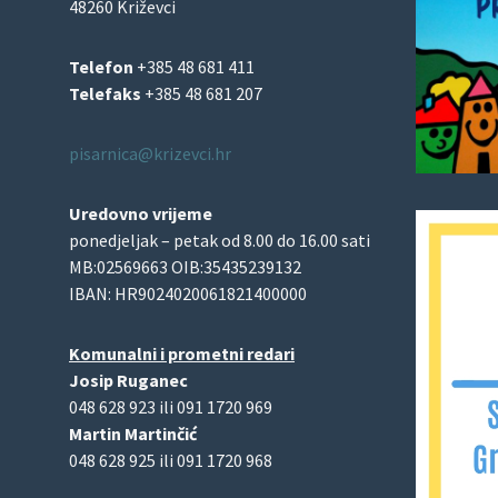
48260 Križevci
Telefon
+385 48 681 411
Telefaks
+385 48 681 207
pisarnica@krizevci.hr
Uredovno vrijeme
ponedjeljak – petak od 8.00 do 16.00 sati
MB:02569663 OIB:35435239132
IBAN: HR9024020061821400000
Komunalni i prometni redari
Josip Ruganec
048 628 923 ili 091 1720 969
Martin Martinčić
048 628 925 ili 091 1720 968