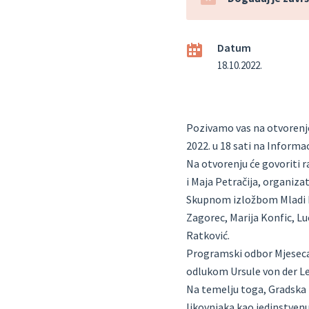
Datum
18.10.2022.
Pozivamo vas na otvorenje 
2022. u 18 sati na Inform
Na otvorenju će govoriti r
i Maja Petračija, organizat
Skupnom izložbom Mladi kri
Zagorec, Marija Konfic, Luc
Ratković.
Programski odbor Mjeseca 
odlukom Ursule von der Le
Na temelju toga, Gradska k
likovnjaka kao jedinstvenu