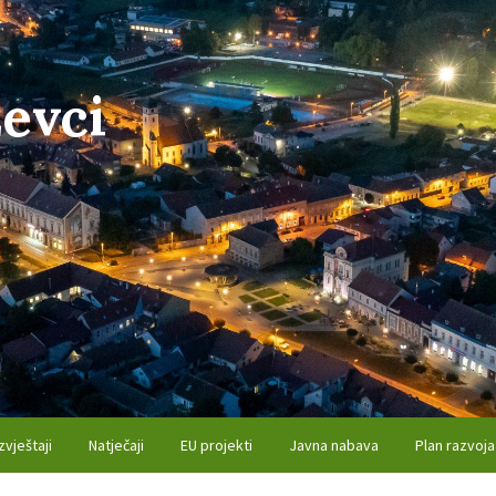
evci
zvještaji
Natječaji
EU projekti
Javna nabava
Plan razvoja