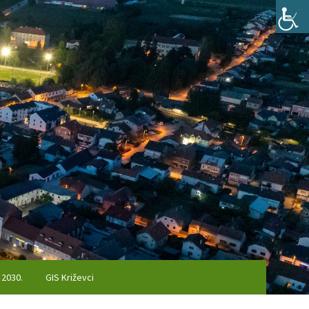
 2030.
GIS Križevci