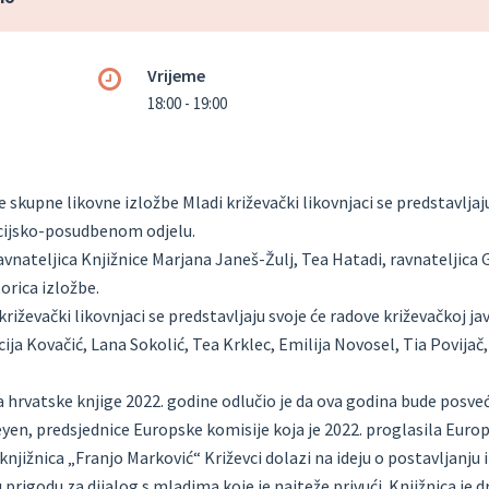
Vrijeme
18:00 - 19:00
skupne likovne izložbe Mladi križevački likovnjaci se predstavljaju
acijsko-posudbenom odjelu.
avnateljica Knjižnice Marjana Janeš-Žulj, Tea Hatadi, ravnateljica 
orica izložbe.
ževački likovnjaci se predstavljaju svoje će radove križevačkoj ja
ija Kovačić, Lana Sokolić, Tea Krklec, Emilija Novosel, Tia Povijač,
hrvatske knjige 2022. godine odlučio je da ova godina bude posve
yen, predsjednice Europske komisije koja je 2022. proglasila Eu
njižnica „Franjo Marković“ Križevci dolazi na ideju o postavljanju
 prigodu za dijalog s mladima koje je najteže privući. Knjižnica je