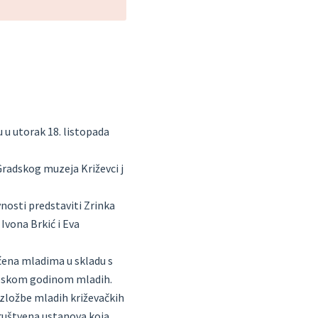
 u utorak 18. listopada
Gradskog muzeja Križevci j
vnosti predstaviti Zrinka
 Ivona Brkić i Eva
ćena mladima u skladu s
ropskom godinom mladih.
 izložbe mladih križevačkih
 društvena ustanova koja