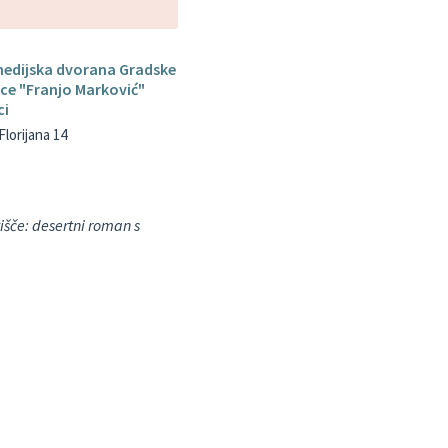
medijska dvorana Gradske
ice "Franjo Marković"
ci
Florijana 14
išče: desertni roman s