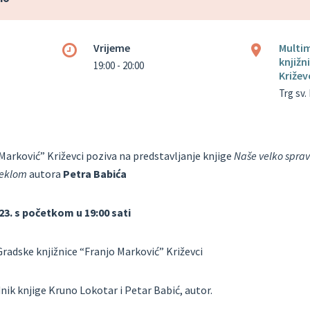
Vrijeme
Multi
knjižn
19:00 - 20:00
Križev
Trg sv. 
Marković” Križevci poziva na predstavljanje knjige
Naše velko sprav
jeklom
autora
Petra Babića
023. s početkom u 19:00 sati
radske knjižnice “Franjo Marković” Križevci
ik knjige Kruno Lokotar i Petar Babić, autor.