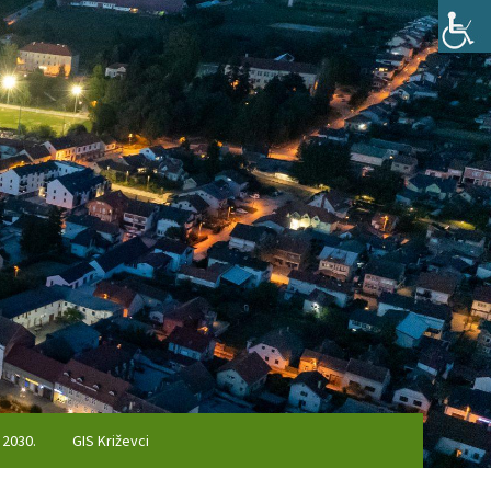
 2030.
GIS Križevci