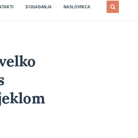
NTAKTI
DOGAĐANJA
NASLOVNICA
 velko
s
jeklom