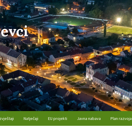
evci
zvještaji
Natječaji
EU projekti
Javna nabava
Plan razvoja