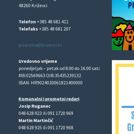
48260 Križevci
Telefon
+385 48 681 411
Telefaks
+385 48 681 207
pisarnica@krizevci.hr
Uredovno vrijeme
ponedjeljak – petak od 8.00 do 16.00 sati
MB:02569663 OIB:35435239132
IBAN: HR9024020061821400000
Komunalni i prometni redari
Josip Ruganec
048 628 923 ili 091 1720 969
Martin Martinčić
048 628 925 ili 091 1720 968