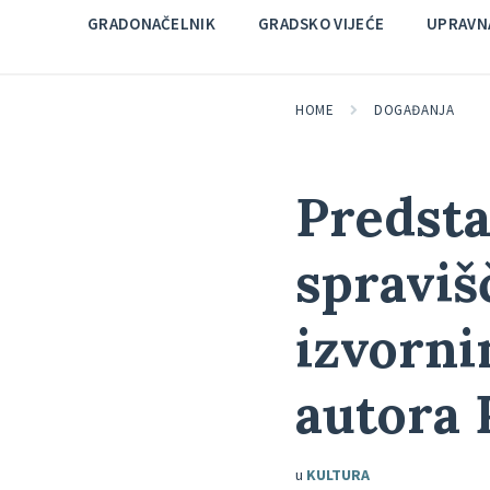
GRADONAČELNIK
GRADSKO VIJEĆE
UPRAVNA
HOME
DOGAĐANJA
Predsta
spraviš
izvorni
autora 
u
KULTURA