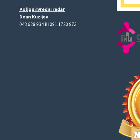
Poljoprivredni redar
Dean Kuzijev
048 628 934 ili 091 1720 973