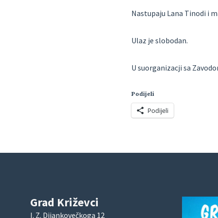
Nastupaju Lana Tinodi i m
Ulaz je slobodan.
U suorganizacji sa Zavodo
Podijeli
Podijeli
Grad Križevci
I. Z. Dijankovečkoga 12