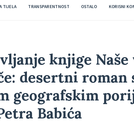
 TIJELA
TRANSPARENTNOST
OSTALO
KORISNI KO
vljanje knjige Naše
če: desertni roman 
m geografskim pori
Petra Babića