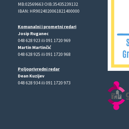
MB:02569663 OIB:35435239132
IBAN: HR9024020061821400000
Komunalni i prometni redari
Josip Ruganec
048 628 923 ili 091 1720 969
Martin Martinčić
048 628 925 ili 091 1720 968
Poljoprivredni redar
Dean Kuzijev
048 628 934 ili 091 1720 973