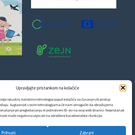
Upravljajte pristankom na kolačiće
olje iskustvo, koristimo tehnologije poput kolačića za čuvanje i/ili pristup
eđaju. Suglasnost s ovim tehnologijama će nam omogućiti da obrađujemo
onašanje pri pregledavanju ili jedinstveni ID-ovi na ovoj web stranici. Nepristanak
snosti može negativno utjecati na određene karakteristike i funkcije.
Prihvati
Zabrani