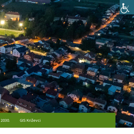
 2030.
GIS Križevci