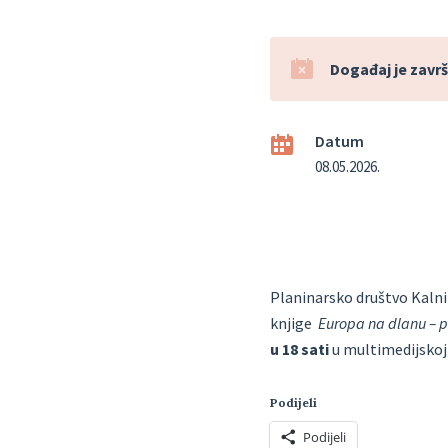
Događaj je završ
Datum
08.05.2026.
Planinarsko društvo Kalnik
knjige
Europa na dlanu – pr
u 18 sati
u multimedijskoj 
Podijeli
Podijeli