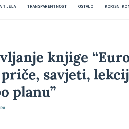
 TIJELA
TRANSPARENTNOST
OSTALO
KORISNI KO
vljanje knjige “Eur
priče, savjeti, lekci
po planu”
URA