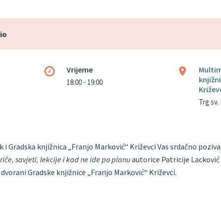
io
Vrijeme
Multi
knjižn
18:00 - 19:00
Križev
Trg sv. 
 i Gradska knjižnica „Franjo Marković“ Križevci Vas srdačno poziva
iče, savjeti, lekcije i kad ne ide po planu
autorice Patricije Lackovi
dvorani Gradske knjižnice „Franjo Marković“ Križevci.