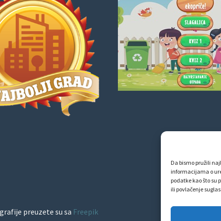
Da bismo pružili najb
informacijama o ur
podatke kao što su p
ili povlačenje sugla
grafije preuzete su sa
Freepik