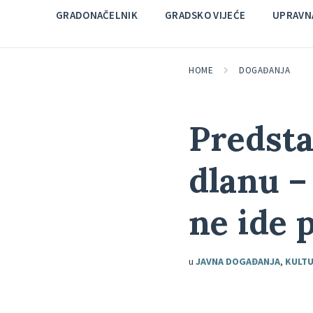
GRADONAČELNIK
GRADSKO VIJEĆE
UPRAVNA
HOME
DOGAĐANJA
Predsta
dlanu – 
ne ide 
u
JAVNA DOGAĐANJA
,
KULT