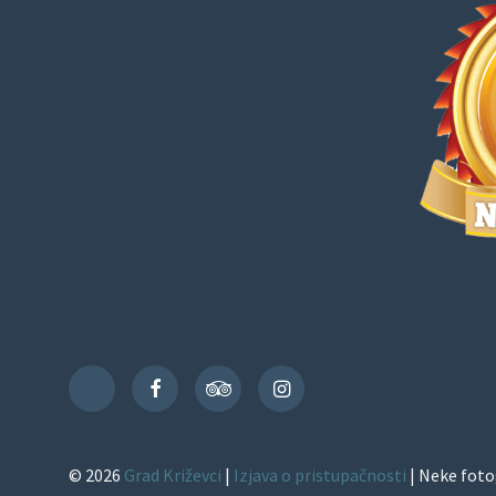
Facebook
TripAdvisor
Instagram
TikTok
© 2026
Grad Križevci
|
Izjava o pristupačnosti
| Neke foto