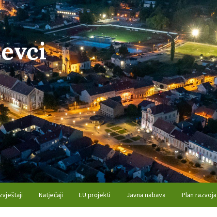
evci
zvještaji
Natječaji
EU projekti
Javna nabava
Plan razvoja