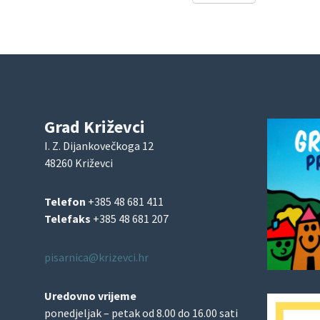
Grad Križevci
I. Z. Dijankovečkoga 12
48260 Križevci
Telefon
+385 48 681 411
Telefaks
+385 48 681 207
pisarnica@krizevci.hr
Uredovno vrijeme
ponedjeljak – petak od 8.00 do 16.00 sati