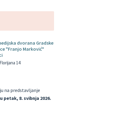
medijska dvorana Gradske
ice "Franjo Marković"
ci
Florijana 14
ju na predstavljanje
ć
u petak, 8. svibnja 2026.