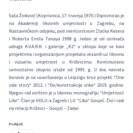
Saša Živković (Koprivnica, 17. travnja 1970.) Diplomirao je
na Akademiji likovnih umjetnosti u Zagrebu, na
Nastavničkom odsjeku, pod mentorstvom Zlatka Kesera
i Roberta Emila Tanaya 1998 g. Jedan je od osnivača
udruge K.V.A.R.K. i galerije „K2“ u sklopu koje se bavi
projektima i organizacijom projekata vezanih uz likovnu
i vizualnu umjetnost u Križevcima. Kontinuirano
samostalno skupno izlaže od 1995. g. U dva navrata
boravio je na usavršavanju u Leipzigu kroz projekt “One
side story“ 2012. i “De/konstrukcija slike“ 2019. godine.
Njegov rad uvršten je u likovnu monografiju “Umjetnost
Like“. Član je HDLU-a Zagreb i LU “Lika“ Gospić. Živi i radi
na relaciji Križevci – Gospić – Zadar.
Podijeli