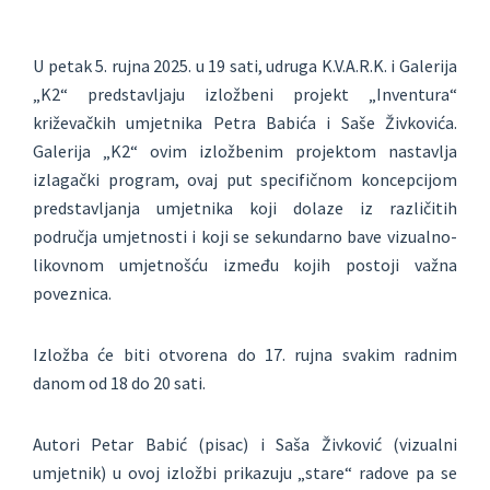
U petak 5. rujna 2025. u 19 sati, udruga K.V.A.R.K. i Galerija
„K2“ predstavljaju izložbeni projekt „Inventura“
križevačkih umjetnika Petra Babića i Saše Živkovića.
Galerija „K2“ ovim izložbenim projektom nastavlja
izlagački program, ovaj put specifičnom koncepcijom
predstavljanja umjetnika koji dolaze iz različitih
područja umjetnosti i koji se sekundarno bave vizualno-
likovnom umjetnošću između kojih postoji važna
poveznica.
Izložba će biti otvorena do 17. rujna svakim radnim
danom od 18 do 20 sati.
Autori Petar Babić (pisac) i Saša Živković (vizualni
umjetnik) u ovoj izložbi prikazuju „stare“ radove pa se