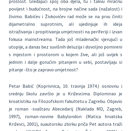
prošlost. Gledajući spoj oba djela, tu i takvu mračnu
povijest i budućnost, na brojne načine sada (nažalost) i
živimo. Babićev i Živkovićev rad može se na prvu činiti
dijametralno suprotnim, ali ujedinjuje ih ideja
istraživanja i propitivanja umjetnosti na periferiji i izvan
fokusa mainstreama. Tada još mladenački vjerujući u
utopije, a danas bez suvišnih deluzija i dovoljno pomireni
s mjestom i prostorom u kojem žive, ali još uvijek s
jednim i dalje gorućim pitanjem u sebi, postavljaju si
pitanje -što je zapravo umjetnost?
Petar Babić (Koprivnica, 10. travnja 1974.) osnovnu i
srednju školu završio je u Križevcima. Diplomirao je
kroatistiku na Filozofskom fakultetu u Zagrebu. Objavio
je roman -svaštaru Abecedarij (Naklada MD, Zagreb,
1997), roman-novine Babylondon (Matica hrvatska
Križevci, 2001), suautorsku zbirku priča Pet autora traži