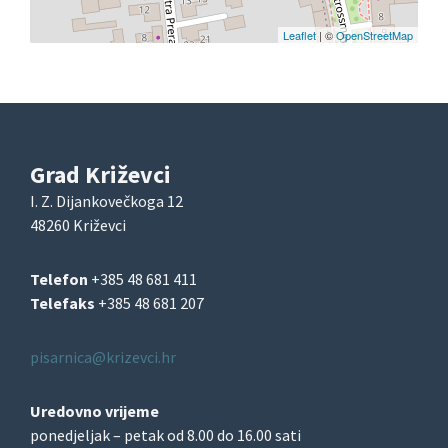
Leaflet
| ©
OpenStreetMap
Grad Križevci
I. Z. Dijankovečkoga 12
48260 Križevci
Telefon
+385 48 681 411
Telefaks
+385 48 681 207
pisarnica@krizevci.hr
Uredovno vrijeme
ponedjeljak – petak od 8.00 do 16.00 sati