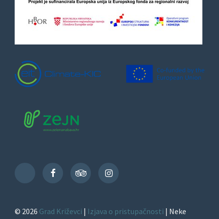
Facebook
TripAdvisor
Instagram
TikTok
© 2026
Grad Križevci
|
Izjava o pristupačnosti
| Neke