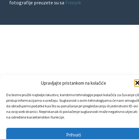
fotografije preuzete su sa
Freepik
Upravljajte pristankom na kolačiće
Da bismo pružili najbolje iskustvo, koristimo tehnologije poput kolačića za čuvanje i/il
pristup informacijama o uređaju. Suglasnost s ovim tehnologijama će nam omogućit
da obrađujemo podatke kao što su ponašanje pri pregledavanju ili jedinstveni ID-ovi
na ovoj web stranici. Nepristanak ili povlačenje suglasnosti može negativno utjecati
na određene karakteristike i funkcije.
Prihvati