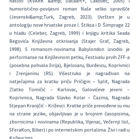
naslov (KVARK &amp; Dataart+, Čakovec, 2005) i
humoristično-povijesni roman Naše velko spravišče
(Jesenski&amp;Turk, Zagreb, 2023). Uvršten je u
antologiju nove hrvatske proze I. Štiksa i D. Šimprage 22
u hladu (Celeber, Zagreb, 1999) i knjigu kritika Seada
Begovića Književna otkrivanja (Stajer Graf, Zagreb,
1998). S romanom-novinama Babylondon izvodio je
performanse na Književnom petku, Festivalu prvih ZFF-a
(posebna pohvala žirija), Bjelovaru, Đurđevcu, Koprivnici
i Zrenjaninu (RS). Višestruko je nagrađivan na
natječajima za kratku priču Pričigin – Split, Nagrada
Zlatko Tomičić – Karlovac, Galovićeve jeseni –
Koprivnica, Nagrada Slavko Kolar – Čazma, Nagrada
Stjepan Kranjčić – Križevci. Kratke priče prevođene su mu
na strane jezike, objavljivao je u brojnim časopisima,
zbornicima i novinama (Republika, Vijenac, Večernji list,
SFeraKon, Biber) i po internetskim portalima. Živi i radi u
Križevcima.