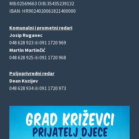
MB:02569663 OIB:35435239132
IBAN: HR9024020061821400000
Komunalni i prometni redari
Josip Ruganec
048 628 923 ili 091 1720 969
Martin Martinčić
048 628 925 ili 091 1720 968
Poljoprivredni redar
Dean Kuzijev
048 628 934 ili 091 1720 973