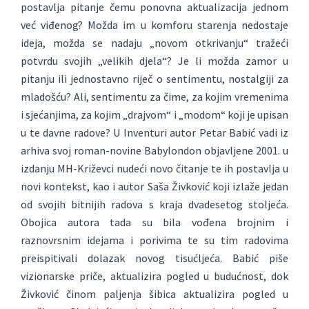
postavlja pitanje čemu ponovna aktualizacija jednom
već viđenog? Možda im u komforu starenja nedostaje
ideja, možda se nadaju „novom otkrivanju“ tražeći
potvrdu svojih „velikih djela“? Je li možda zamor u
pitanju ili jednostavno riječ o sentimentu, nostalgiji za
mladošću? Ali, sentimentu za čime, za kojim vremenima
i sjećanjima, za kojim „drajvom“ i „modom“ koji je upisan
u te davne radove? U Inventuri autor Petar Babić vadi iz
arhiva svoj roman-novine Babylondon objavljene 2001. u
izdanju MH-Križevci nudeći novo čitanje te ih postavlja u
novi kontekst, kao i autor Saša Živković koji izlaže jedan
od svojih bitnijih radova s kraja dvadesetog stoljeća.
Obojica autora tada su bila vođena brojnim i
raznovrsnim idejama i porivima te su tim radovima
preispitivali dolazak novog tisućljeća. Babić piše
vizionarske priče, aktualizira pogled u budućnost, dok
Živković činom paljenja šibica aktualizira pogled u