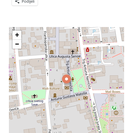
Podijeli
+
−