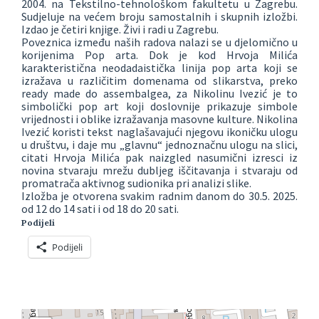
2004. na Tekstilno-tehnološkom fakultetu u Zagrebu.
Sudjeluje na većem broju samostalnih i skupnih izložbi.
Izdao je četiri knjige. Živi i radi u Zagrebu.
Poveznica između naših radova nalazi se u djelomično u
korijenima Pop arta. Dok je kod Hrvoja Milića
karakteristična neodadaistička linija pop arta koji se
izražava u različitim domenama od slikarstva, preko
ready made do assembalgea, za Nikolinu Ivezić je to
simbolički pop art koji doslovnije prikazuje simbole
vrijednosti i oblike izražavanja masovne kulture. Nikolina
Ivezić koristi tekst naglašavajući njegovu ikoničku ulogu
u društvu, i daje mu „glavnu“ jednoznačnu ulogu na slici,
citati Hrvoja Milića pak naizgled nasumični izresci iz
novina stvaraju mrežu dubljeg iščitavanja i stvaraju od
promatrača aktivnog sudionika pri analizi slike.
Izložba je otvorena svakim radnim danom do 30.5. 2025.
od 12 do 14 sati i od 18 do 20 sati.
Podijeli
Podijeli