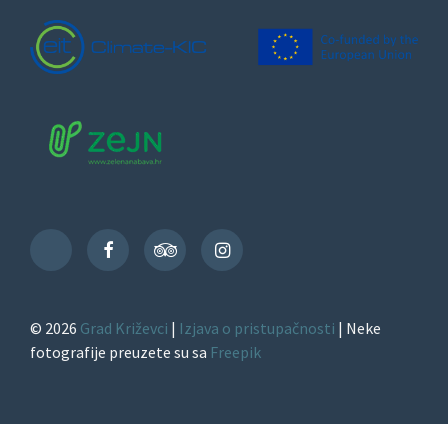
Facebook
TripAdvisor
Instagram
TikTok
© 2026
Grad Križevci
|
Izjava o pristupačnosti
| Neke
fotografije preuzete su sa
Freepik