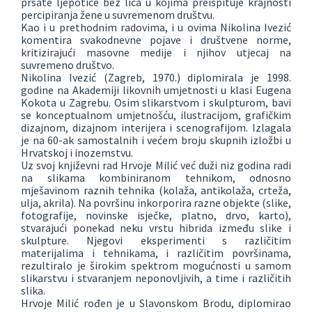
prsate ljepotice bez lica u kojima preispituje krajnosti
percipiranja žene u suvremenom društvu.
Kao i u prethodnim radovima, i u ovima Nikolina Ivezić
komentira svakodnevne pojave i društvene norme,
kritizirajući masovne medije i njihov utjecaj na
suvremeno društvo.
Nikolina Ivezić (Zagreb, 1970.) diplomirala je 1998.
godine na Akademiji likovnih umjetnosti u klasi Eugena
Kokota u Zagrebu. Osim slikarstvom i skulpturom, bavi
se konceptualnom umjetnošću, ilustracijom, grafičkim
dizajnom, dizajnom interijera i scenografijom. Izlagala
je na 60-ak samostalnih i većem broju skupnih izložbi u
Hrvatskoj i inozemstvu.
Uz svoj književni rad Hrvoje Milić već duži niz godina radi
na slikama kombiniranom tehnikom, odnosno
mješavinom raznih tehnika (kolaža, antikolaža, crteža,
ulja, akrila). Na površinu inkorporira razne objekte (slike,
fotografije, novinske isječke, platno, drvo, karto),
stvarajući ponekad neku vrstu hibrida između slike i
skulpture. Njegovi eksperimenti s različitim
materijalima i tehnikama, i različitim površinama,
rezultiralo je širokim spektrom mogućnosti u samom
slikarstvu i stvaranjem neponovljivih, a time i različitih
slika.
Hrvoje Milić rođen je u Slavonskom Brodu, diplomirao