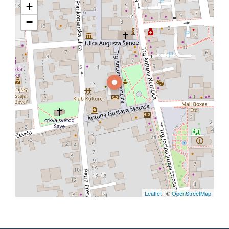
+
−
Leaflet
| ©
OpenStreetMap