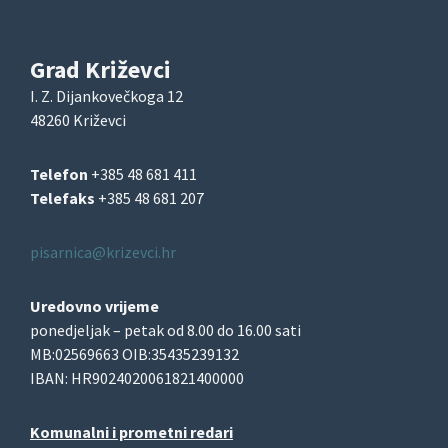
Grad Križevci
I. Z. Dijankovečkoga 12
48260 Križevci
Telefon
+385 48 681 411
Telefaks
+385 48 681 207
pisarnica@krizevci.hr
Uredovno vrijeme
ponedjeljak – petak od 8.00 do 16.00 sati
MB:02569663 OIB:35435239132
IBAN: HR9024020061821400000
Komunalni i prometni redari