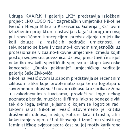
Udruga K.V.A.R.K. i galerija „K2“ predstavlja izložbeni
projekt „NO LOGO NO“ zagrebačkih umjetnika Nikoline
Ivezić i Hrvoja Milića u Križevcima. Galerija „K2“ ovim
izložbenim projektom nastavlja izlagački program ovaj
put specifičnom koncepcijom predstavljanja umjetnika
koji dolaze iz različitih područja umjetnosti, a
sekundarno se bave i vizualno-likovnom umjetnošću uz
profesionalne vizualno-likovne umjetnike između kojih
postoji svojevrsna poveznica. Uz ovaj predstavit će se još
nekoliko ovakvih specifičnih spojeva u sklopu kustoske
koncepcije „Duplo pakiranje“ umjetničkog voditelja
galerije Saše Živkovića.
Nikolina Ivezić ovom izložbom predstavlja se recentnim
ciklusom slika koje problematiziraju temu logotipa u
suvremenom društvu. U novom ciklusu kroz prikaze žena
u svakodnevnim situacijama, provlači se logo nekog
poznatog benda, muzičara ili filma. Iako se ponegdje vidi
tek dio loga, svima je jasno o kojem se logotipu radi.
Likovni izraz Nikoline Ivezić istovremeno je kritika
društvenih odnosa, medija, kulture kiča i trasha, ali i
koketiranje s njima. U oblikovanju i iznošenju vlastitog
feminističkog svjetonazora čest su joj motiv karikirane