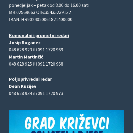
ponedjeljak – petak od 8.00 do 16.00 sati
MB:02569663 OIB:35435239132
IBAN: HR9024020061821400000
Komunalni i prometni redari
Josip Ruganec
048 628 923 ili 091 1720 969
Martin Martinčić
048 628 925 ili 091 1720 968
Poljoprivredni redar
Dean Kuzijev
048 628 934 ili 091 1720 973