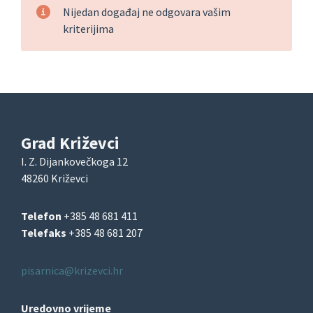
Nijedan događaj ne odgovara vašim
kriterijima
Grad Križevci
I. Z. Dijankovečkoga 12
48260 Križevci
Telefon
+385 48 681 411
Telefaks
+385 48 681 207
pisarnica@krizevci.hr
Uredovno vrijeme