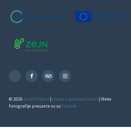
Facebook
TripAdvisor
Instagram
TikTok
© 2026
Grad Križevci
|
Izjava o pristupačnosti
| Neke
fotografije preuzete su sa
Freepik