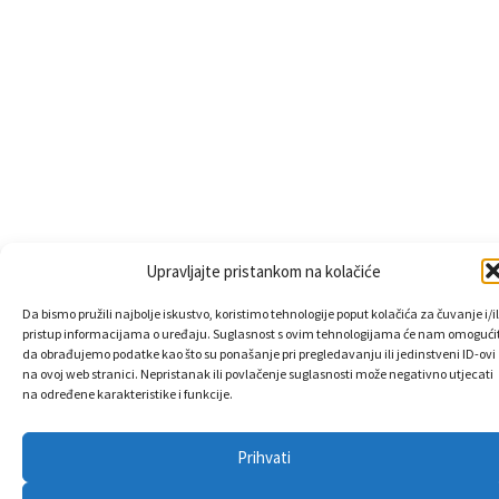
Upravljajte pristankom na kolačiće
Da bismo pružili najbolje iskustvo, koristimo tehnologije poput kolačića za čuvanje i/il
pristup informacijama o uređaju. Suglasnost s ovim tehnologijama će nam omogućit
da obrađujemo podatke kao što su ponašanje pri pregledavanju ili jedinstveni ID-ovi
na ovoj web stranici. Nepristanak ili povlačenje suglasnosti može negativno utjecati
na određene karakteristike i funkcije.
Prihvati