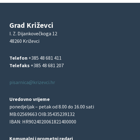
Grad Križevci
I. Z. Dijankovečkoga 12
48260 Križevci
Telefon
+385 48 681 411
Telefaks
+385 48 681 207
pisarnica@krizevci.hr
Uredovno vrijeme
ponedjeljak – petak od 8.00 do 16.00 sati
MB:02569663 OIB:35435239132
IBAN: HR9024020061821400000
Komunalni i prometni redari