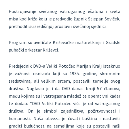
Postrojavanje svečanog vatrogasnog ešalona i sveta
misa kod križa koju je predvodio župnik Stjepan Soviček,
prethodili su središnjoj proslavi i svečanoj sjednici.
Program su uveličale Križevačke mažoretkinje i Gradski
puhački orkestar Križevci.
Predsjednik DVD-a Veliki Potočec Marijan Kralj istaknuo
je važnost osnivača koji su 1935. godine, skromnim
sredstvima, ali velikim srcem, postavili temelje ovog
društva. Naglasio je i da DVD danas broji 57 članova,
među kojima su i vatrogasna mladež te operativni kadar
te dodao: “DVD Veliki Potočec više je od vatrogasnog
društva. On je simbol zajedništva, požrtvovnosti i
humanosti. Naša obveza je čuvati baštinu i nastaviti
graditi budućnost na temeljima koje su postavili naši