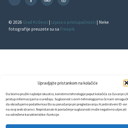
TikTok
© 2026
Grad Križevci
|
Izjava o pristupačnosti
| Neke
fotografije preuzete su sa
Freepik
Upravljajte pristankom na kolačiće
Da bismo pružili najbolje iskustvo, koristimo tehnologije poput kolačića za čuvanje i/il
pristup informacijama o uređaju. Suglasnost s ovim tehnologijama će nam omogućit
da obrađujemo podatke kao što su ponašanje pri pregledavanju ili jedinstveni ID-ovi
na ovoj web stranici. Nepristanak ili povlačenje suglasnosti može negativno utjecati
na određene karakteristike i funkcije.