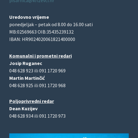
pisarnica@krizevci.hr
Uredovno vrijeme
ponedjeljak – petak od 8.00 do 16.00 sati
MB:02569663 OIB:35435239132
IBAN: HR9024020061821400000
Komunalni i prometni redari
Josip Ruganec
048 628 923 ili 091 1720 969
Martin Martinčić
048 628 925 ili 091 1720 968
Poljoprivredni redar
Dean Kuzijev
048 628 934 ili 091 1720 973