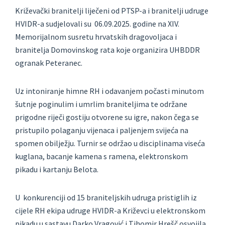
Križevački branitelji liječeni od PTSP-a i branitelji udruge
HVIDR-a sudjelovali su 06.09.2025. godine na XIV.
Memorijalnom susretu hrvatskih dragovoljaca i
branitelja Domovinskog rata koje organizira UHBDDR
ogranak Peteranec.
Uz intoniranje himne RH i odavanjem počasti minutom
šutnje poginulim i umrlim braniteljima te održane
prigodne riječi gostiju otvorene su igre, nakon čega se
pristupilo polaganju vijenaca i paljenjem svijeća na
spomen obilježju. Turnir se održao u disciplinama viseća
kuglana, bacanje kamena s ramena, elektronskom
pikadu i kartanju Belota.
U konkurenciji od 15 braniteljskih udruga pristiglih iz
cijele RH ekipa udruge HVIDR-a Križevci u elektronskom
pikadu u sastavu Darko Vragović i Tihomir Hrešč osvojila