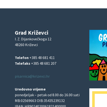
Grad Križevci
I. Z. Dijankovečkoga 12
48260 Križevci
Telefon
+385 48 681 411
Telefaks
+385 48 681 207
pisarnica@krizevci.hr
Uredovno vrijeme
ponedjeljak – petak od 8.00 do 16.00 sati
MB:02569663 OIB:35435239132
IBAN: HR9024020061821400000