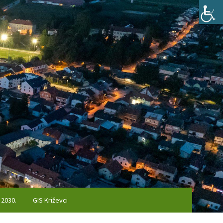
 2030.
GIS Križevci