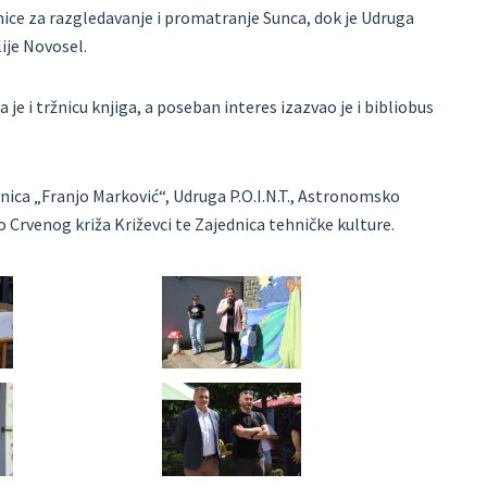
nice za razgledavanje i promatranje Sunca, dok je Udruga
ije Novosel.
je i tržnicu knjiga, a poseban interes izazvao je i bibliobus
žnica „Franjo Marković“, Udruga P.O.I.N.T., Astronomsko
 Crvenog križa Križevci te Zajednica tehničke kulture.