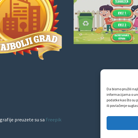
Da bismo pružili najb
informacijama o ur
podatke kao što su p
ili povlačenje sugla
grafije preuzete su sa
Freepik