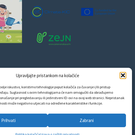
Upravljajte pristankom na kolačiće
olje iskustvo, koristimo tehnologije poput kolačića za čuvanje i/ili pristup
eđaju. Suglasnost s ovim tehnologijama će nam omogućiti da obrađujemo
onašanje pri pregledavanju ili jedinstveni ID-ovi na ovoj web stranici. Nepristanak
snosti može negativno utjecati na određene karakteristike i funkcije.
Prihvati
Zabrani
Politika kolačića
Izjava o zaštiti privatnosti