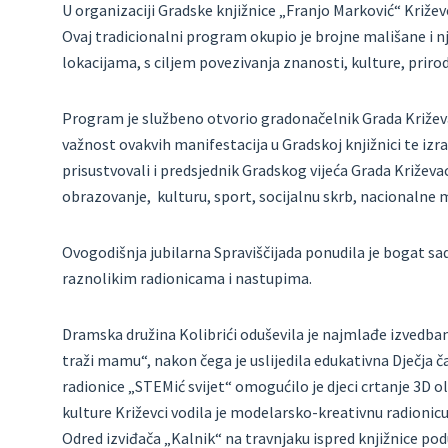
U organizaciji Gradske knjižnice „Franjo Marković“ Križevci
Ovaj tradicionalni program okupio je brojne mališane i nj
lokacijama, s ciljem povezivanja znanosti, kulture, prirod
Program je službeno otvorio gradonačelnik Grada Križev
važnost ovakvih manifestacija u Gradskoj knjižnici te izr
prisustvovali i predsjednik Gradskog vijeća Grada Križev
obrazovanje, kulturu, sport, socijalnu skrb, nacionalne 
Ovogodišnja jubilarna Spraviščijada ponudila je bogat sadr
raznolikim radionicama i nastupima.
Dramska družina Kolibrići oduševila je najmlađe izvedbam
traži mamu“, nakon čega je uslijedila edukativna Dječja č
radionice „STEMić svijet“ omogućilo je djeci crtanje 3D 
kulture Križevci vodila je modelarsko-kreativnu radionicu
Odred izviđača „Kalnik“ na travnjaku ispred knjižnice pod