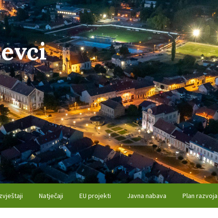
evci
zvještaji
Natječaji
EU projekti
Javna nabava
Plan razvoja