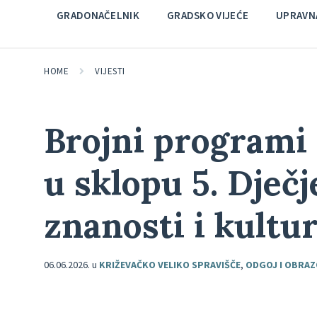
GRADONAČELNIK
GRADSKO VIJEĆE
UPRAVNA
HOME
VIJESTI
Brojni programi 
u sklopu 5. Dječj
znanosti i kultu
06.06.2026.
u
KRIŽEVAČKO VELIKO SPRAVIŠČE
,
ODGOJ I OBRA