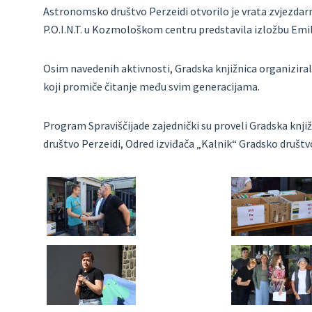
Astronomsko društvo Perzeidi otvorilo je vrata zvjezdar
P.O.I.N.T. u Kozmološkom centru predstavila izložbu Emil
Osim navedenih aktivnosti, Gradska knjižnica organizirala 
koji promiče čitanje među svim generacijama.
Program Spraviščijade zajednički su proveli Gradska knji
društvo Perzeidi, Odred izviđača „Kalnik“ Gradsko društvo