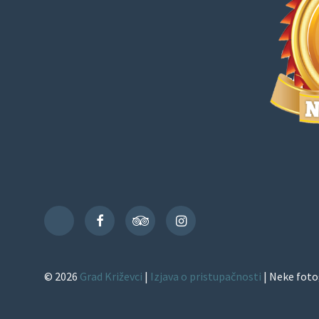
Facebook
TripAdvisor
Instagram
TikTok
© 2026
Grad Križevci
|
Izjava o pristupačnosti
| Neke foto