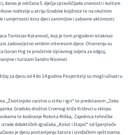
, danas je održana 5. dječja spraviščijada znanosti i kulture.
ihove roditelje u atriju Gradske knjižnice te na okolnim
e i umjetnosti kroz djeci zanimljive i zabavne aktivnosti.
aca Tomislav Katanović, koji je tom prigodom istaknuo
azio zadovoljstvo velikim interesom djece. Otvorenju su
aca Goran Hrg te pročelnik Upravnog odjela za odgoj,
manjine i turizam Sandro Novosel.
žaj za djecu od 4 do 14 godina Posjetitelji su mogli uživati u
a „Životinjsko carstvo u stihu i igri“ te predstavom „Zeko
ajanka. Gradsko društvo Crvenog križa Križevci u sklopu
olovkama te kodiranje Robota Miška,. Zajednica tehničke
 izrade didaktičkih igračaka „Kolut i štapić“ od šperploče.
učavao je djecu postavljanju šatora i izviđačkim vještinama.