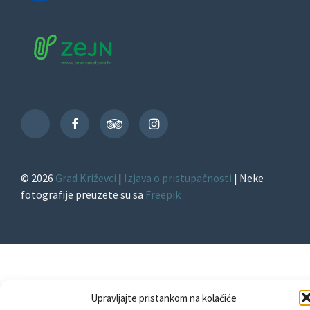
Facebook
TripAdvisor
Instagram
TikTok
© 2026
Grad Križevci
|
Izjava o pristupačnosti
| Neke
fotografije preuzete su sa
Freepik
Upravljajte pristankom na kolačiće