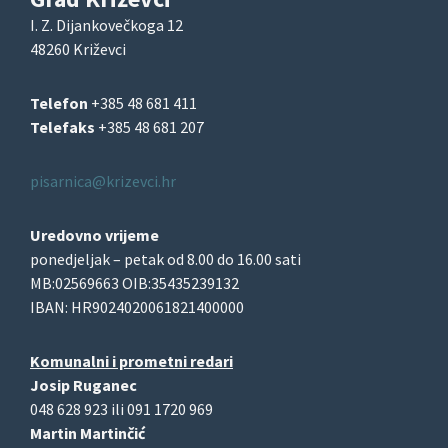
I. Z. Dijankovečkoga 12
48260 Križevci
Telefon
+385 48 681 411
Telefaks
+385 48 681 207
pisarnica@krizevci.hr
Uredovno vrijeme
ponedjeljak – petak od 8.00 do 16.00 sati
MB:02569663 OIB:35435239132
IBAN: HR9024020061821400000
Komunalni i prometni redari
Josip Ruganec
048 628 923 ili 091 1720 969
Martin Martinčić