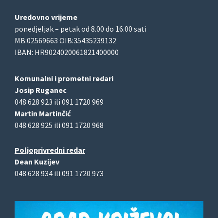
Uredovno vrijeme
ponedjeljak – petak od 8.00 do 16.00 sati
MB:02569663 OIB:35435239132
IBAN: HR9024020061821400000
Komunalni i prometni redari
Josip Ruganec
048 628 923 ili 091 1720 969
Martin Martinčić
048 628 925 ili 091 1720 968
Poljoprivredni redar
Dean Kuzijev
048 628 934 ili 091 1720 973