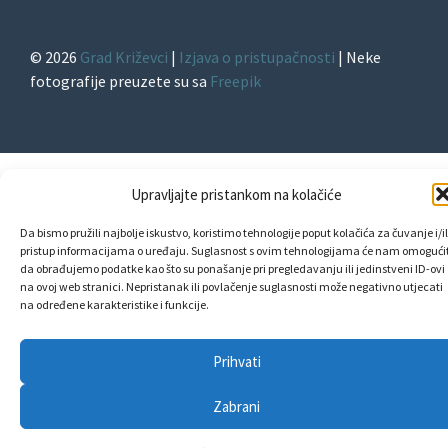
TikTok
© 2026
Grad Križevci
|
Izjava o pristupačnosti
| Neke
fotografije preuzete su sa
Freepik
Upravljajte pristankom na kolačiće
Da bismo pružili najbolje iskustvo, koristimo tehnologije poput kolačića za čuvanje i/il
pristup informacijama o uređaju. Suglasnost s ovim tehnologijama će nam omogućit
da obrađujemo podatke kao što su ponašanje pri pregledavanju ili jedinstveni ID-ovi
na ovoj web stranici. Nepristanak ili povlačenje suglasnosti može negativno utjecati
na određene karakteristike i funkcije.
Prihvati
Zabrani