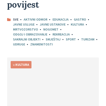
povijest
SVE
AKTIVNI ODMOR
EDUKACIJA
GASTRO
JAVNE USLUGE
JAVNE USTANOVE
KULTURA
MRTVOZORSTVO
NOGOMET
ODGOJ I OBRAZOVANJE
REKREACIJA
SAKRALNI OBJEKTI
SMJEŠTAJ
SPORT
TURIZAM
UDRUGE
ZNAMENITOSTI
Detaljnije
u
KULTURA