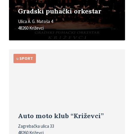
Gradski puhački orkestar
Ulica A. G. Matoša 4
48260 Križevci
Detaljnije
u
SPORT
Auto moto klub “Križevci”
Zagrebačka ulica 33
48260 Križevci