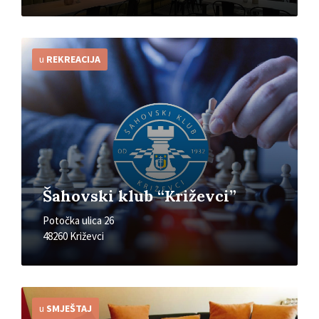
Detaljnije
u
REKREACIJA
Šahovski klub “Križevci”
Potočka ulica 26
48260 Križevci
Detaljnije
u
SMJEŠTAJ