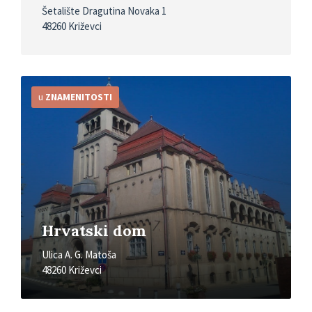
Šetalište Dragutina Novaka 1
48260 Križevci
Detaljnije
u
ZNAMENITOSTI
Hrvatski dom
Ulica A. G. Matoša
48260 Križevci