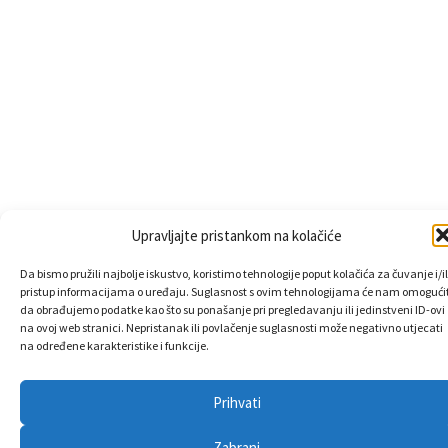
Upravljajte pristankom na kolačiće
Da bismo pružili najbolje iskustvo, koristimo tehnologije poput kolačića za čuvanje i/il
pristup informacijama o uređaju. Suglasnost s ovim tehnologijama će nam omogućit
da obrađujemo podatke kao što su ponašanje pri pregledavanju ili jedinstveni ID-ovi
na ovoj web stranici. Nepristanak ili povlačenje suglasnosti može negativno utjecati
na određene karakteristike i funkcije.
Prihvati
Zabrani