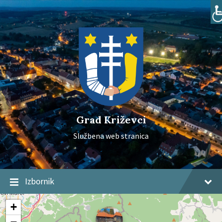
Skip
Skip
Skip
to
to
to
content
main
footer
navigation
Grad Križevci
Službena web stranica
Izbornik
+