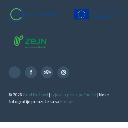
Facebook
TripAdvisor
Instagram
TikTok
© 2026
Grad Križevci
|
Izjava o pristupačnosti
| Neke
fotografije preuzete su sa
Freepik