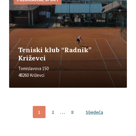
Teniski klub “Radnik”
Križevci
Tomislavova 150
48260 Križevci
Brojevi
1
2
…
8
Sljedeća
stranica
objava