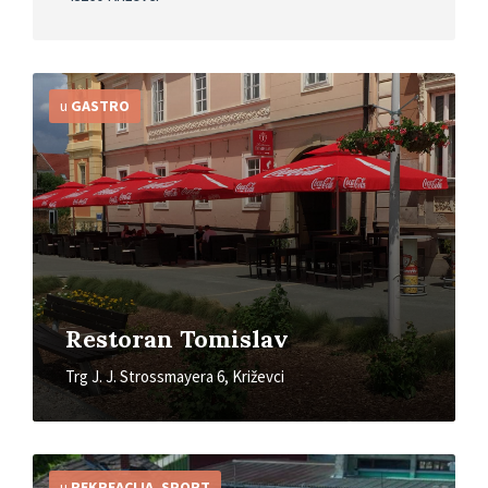
Detaljnije
u
GASTRO
Restoran Tomislav
Trg J. J. Strossmayera 6, Križevci
Detaljnije
u
REKREACIJA
,
SPORT