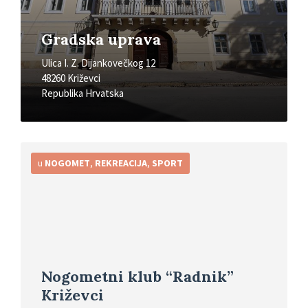
Gradska uprava
Ulica I. Z. Dijankovečkog 12
48260 Križevci
Republika Hrvatska
Detaljnije
u
NOGOMET
,
REKREACIJA
,
SPORT
Nogometni klub “Radnik”
Križevci