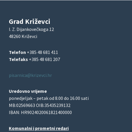
Grad Križevci
I. Z. Dijankovečkoga 12
48260 Križevci
Telefon
+385 48 681 411
Telefaks
+385 48 681 207
pisarnica@krizevci.hr
Uredovno vrijeme
ponedjeljak – petak od 8.00 do 16.00 sati
MB:02569663 OIB:35435239132
IBAN: HR9024020061821400000
Komunalni i prometni redari