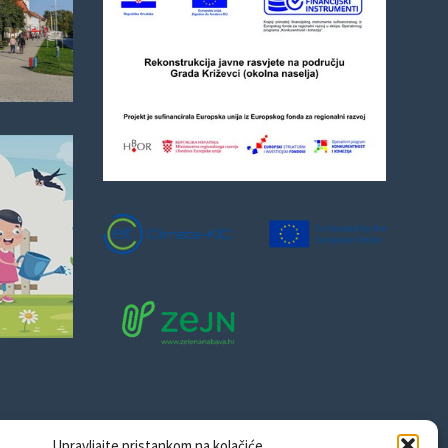
Upravljajte pristankom na kolačiće