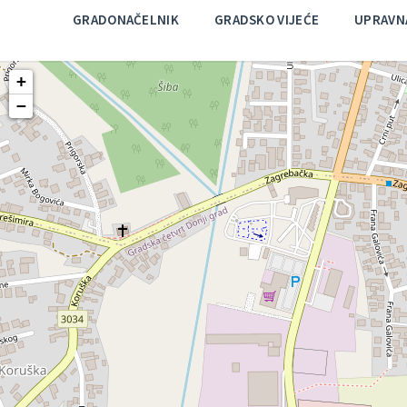
GRADONAČELNIK
GRADSKO VIJEĆE
UPRAVNA
+
−