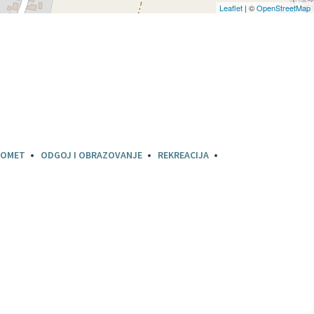
Leaflet
| ©
OpenStreetMap
OMET
ODGOJ I OBRAZOVANJE
REKREACIJA