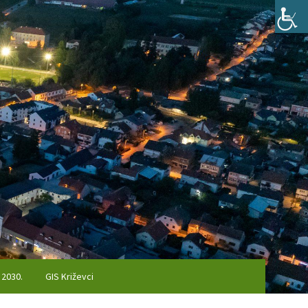
 2030.
GIS Križevci