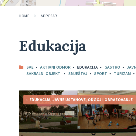
HOME
ADRESAR
Edukacija
SVE
AKTIVNI ODMOR
EDUKACIJA
GASTRO
JAV
SAKRALNI OBJEKTI
SMJEŠTAJ
SPORT
TURIZAM
Detaljnije
u
EDUKACIJA
,
JAVNE USTANOVE
,
ODGOJ I OBRAZOVANJE