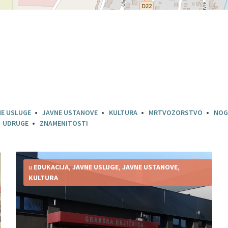
NE USLUGE
JAVNE USTANOVE
KULTURA
MRTVOZORSTVO
NOG
UDRUGE
ZNAMENITOSTI
Detaljnije
u
EDUKACIJA
,
JAVNE USLUGE
,
JAVNE USTANOVE
,
KULTURA