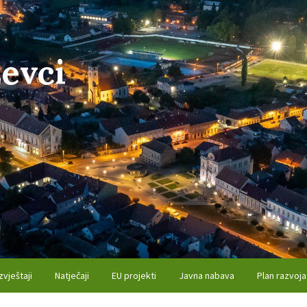
evci
zvještaji
Natječaji
EU projekti
Javna nabava
Plan razvoja