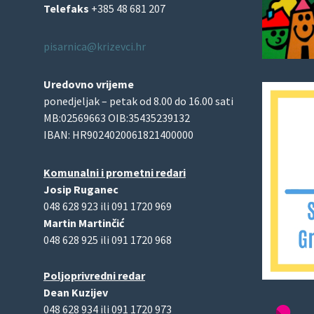
Telefaks
+385 48 681 207
pisarnica@krizevci.hr
Uredovno vrijeme
ponedjeljak – petak od 8.00 do 16.00 sati
MB:02569663 OIB:35435239132
IBAN: HR9024020061821400000
Komunalni i prometni redari
Josip Ruganec
048 628 923 ili 091 1720 969
Martin Martinčić
048 628 925 ili 091 1720 968
Poljoprivredni redar
Dean Kuzijev
048 628 934 ili 091 1720 973