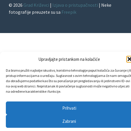
© 2026
Grad Križevci
|
Izjava o pristupačnosti
| Neke
fotografije preuzete su sa
Freepik
Upravljajte pristankom na kolačiće
Da bismo pružili najbolje iskustvo, koristimo tehnologije poput kolačića za čuvanje i/il
pristup informacijama o uređaju. Suglasnost s ovim tehnologijama će nam omogućit
da obrađujemo podatke kao što su ponašanje pri pregledavanju ili jedinstveni ID-ovi
na ovoj web stranici. Nepristanak ili povlačenje suglasnosti može negativno utjecati
na određene karakteristike i funkcije.
Prihvati
Zabrani