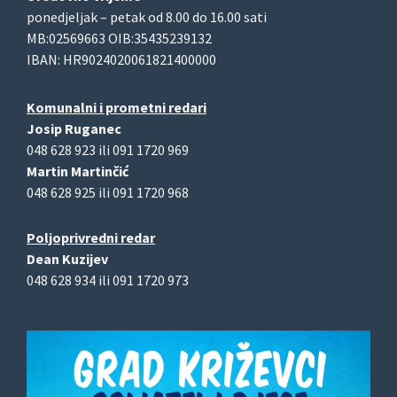
ponedjeljak – petak od 8.00 do 16.00 sati
MB:02569663 OIB:35435239132
IBAN: HR9024020061821400000
Komunalni i prometni redari
Josip Ruganec
048 628 923 ili 091 1720 969
Martin Martinčić
048 628 925 ili 091 1720 968
Poljoprivredni redar
Dean Kuzijev
048 628 934 ili 091 1720 973